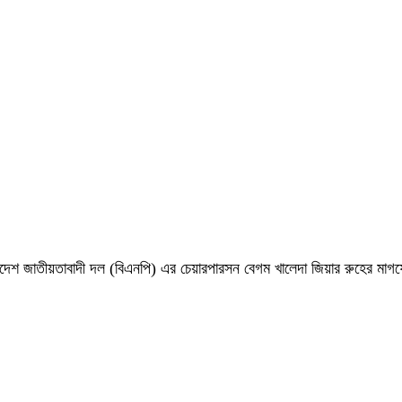
 বাংলাদেশ জাতীয়তাবাদী দল (বিএনপি) এর চেয়ারপারসন বেগম খালেদা জিয়ার রুহের ম