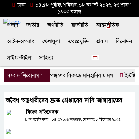
ঢাকা
০৪:৫৮ পূর্বাহ্ন, শনিবার, ০৮ অগাস্ট ২০২৬, ২৩ শ্রাবণ
১৪৩৩ বঙ্গাব্দ
প্রচ্ছদ
জাতীয়
অর্থনীতি
রাজনীতি
আন্তর্জাতিক
আইন-অপরাধ
খেলাধুলা
তথ্যপ্রযুক্তি
প্রবাস
বিনোদন
লাইফস্টাইল
সাহিত্য
সংবাদ শিরোনাম ::
ডিপজলের বিরুদ্ধে মানহানির মামলা
ইউজিসির 
অবৈধ অস্ত্রধারীদের দ্রুত গ্রেপ্তারের দাবি জামায়াতের
নিজস্ব প্রতিবেদক
আপডেট সময় : ০৪:৫৮:০৬ অপরাহ্ন, সোমবার, ৮ ডিসেম্বর ২০২৫