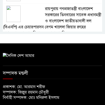
রায়পুরায় গণপ্রজাতন্ত্রী বাংলাদেশ
সরকারের তিনবারের সাবেক প্রধানমন্ত্রী
ও বাংলাদেশ জাতীয়তাবাদী দল
(বিএনপি) এর চেয়ারপারসন বেগম খালেদা জিয়ার রুহের
মাগফেরাত কামনায় মিলাদ ও দোয়া মাহফিল
বেড়ি
নির্বাচনের আগেই ফিরতে মরিয়া
‘পলাতক শক্তি’
সম্পাদক মন্ডলী
প্রকাশক: মো. আরমান শরীফ
বিজয় দিবসের আগের রাতে বীর
সম্পাদক: জিল্লুর রহমান চৌধুরী
মুক্তিযোদ্ধার কবরের ওপর আগুন
নির্বাহী সম্পাদক: মোঃ মনিরুল ইসলাম