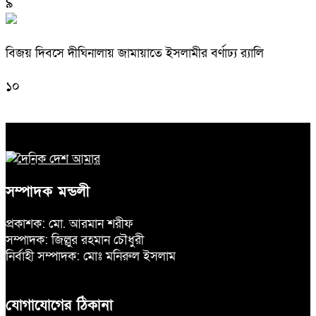
৯
বিজয় দিবসে দীঘিনালায় জামায়াতে ইসলামীর বর্ণাঢ্য র‍্যালি
১০
সম্পাদক মন্ডলী
প্রকাশক: মো. আরমান শরীফ
সম্পাদক: জিল্লুর রহমান চৌধুরী
নির্বাহী সম্পাদক: মোঃ মনিরুল ইসলাম
যোগাযোগের ঠিকানা