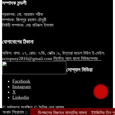
সম্পাদক মন্ডলী
প্রকাশক: মো. আরমান শরীফ
সম্পাদক: জিল্লুর রহমান চৌধুরী
নির্বাহী সম্পাদক: মোঃ মনিরুল ইসলাম
যোগাযোগের ঠিকানা
অফিস: বাসা: ২৭, রোড: ৭/ডি, সেক্টর :৯, উত্তরা মডেল টাউন ই-মেইল:
octopusy2816@gmail.com
লিস্টেড আল বাংলা নিউজপেপার
সোশ্যাল মিডিয়া
Facebook
Instagram
X
Linkedin
© সর্বস্বত্ব সংরক্ষিত © দৈনিক দেশ আমার
সংবাদ শিরোনাম ::
ডিপজলের বিরুদ্ধে মানহানির মামলা
ইউজিসির তিন পূর্