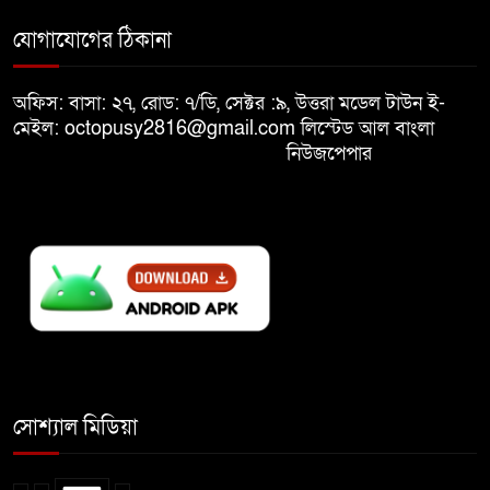
মুক্তিযুদ্ধবিরোধীদের ষড়যন্ত্র মানুষ
যোগাযোগের ঠিকানা
৯
নস্যাৎ করবে
অফিস: বাসা: ২৭, রোড: ৭/ডি, সেক্টর :৯, উত্তরা মডেল টাউন ই-
বিজয় দিবসে দীঘিনালায় জামায়াতে
মেইল: octopusy2816@gmail.com
লিস্টেড আল বাংলা
১০
ইসলামীর বর্ণাঢ্য র‍্যালি
নিউজপেপার
সোশ্যাল মিডিয়া