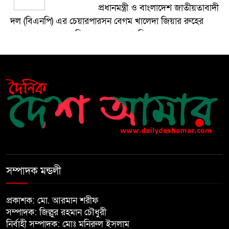
প্রধানমন্ত্রী ও বাংলাদেশ জাতীয়তাবাদী
দল (বিএনপি) এর চেয়ারপারসন বেগম খালেদা জিয়ার রুহের
মাগফেরাত কামনায় মিলাদ ও দোয়া মাহফিল
বেড়ি
৫
নির্বাচনের আগেই ফিরতে মরিয়া
৬
‘পলাতক শক্তি’
বিজয় দিবসের আগের রাতে বীর
৭
মুক্তিযোদ্ধার কবরের ওপর আগুন
সম্পাদক মন্ডলী
খালেদা জিয়ার শারীরিক অবস্থা এখনো
প্রকাশক: মো. আরমান শরীফ
৮
অনিশ্চিত
সম্পাদক: জিল্লুর রহমান চৌধুরী
নির্বাহী সম্পাদক: মোঃ মনিরুল ইসলাম