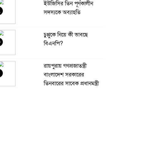
ইউজিসির তিন পূর্ণকালীন
২
সদস্যকে অব্যাহতি
চুপ্পুকে নিয়ে কী ভাবছে
৩
বিএনপি?
রায়পুরায় গণপ্রজাতন্ত্রী
বাংলাদেশ সরকারের
তিনবারের সাবেক প্রধানমন্ত্রী
 বাংলাদেশ জাতীয়তাবাদী দল (বিএনপি) এর
েয়ারপারসন বেগম খালেদা জিয়ার রুহের মাগফেরাত
ামনায় মিলাদ ও দোয়া মাহফিল
বেড়ি
৫