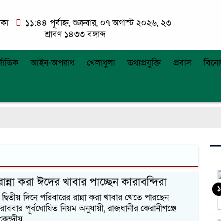
াকা
১১:৪৪ পূর্বাহ্ন, শুক্রবার, ০৭ অগাস্ট ২০২৬, ২৩
শ্রাবণ ১৪৩৩ বঙ্গাব্দ
্জাতিক
আইন-অপরাধ
খেলাধুলা
তথ্যপ্রযুক্তি
প্রবাস
বিনো
ান্না করা ঈদের খাবার পাচ্ছেন কারাবন্দিরা
১
্বিতীয় দিনে পরিবারের রান্না করা খাবার খেতে পারছেন
রোববার পূর্বঘোষিত নিয়ম অনুযায়ী, রাজধানীর কেরানীগঞ্জে
েন্দ্রীয়