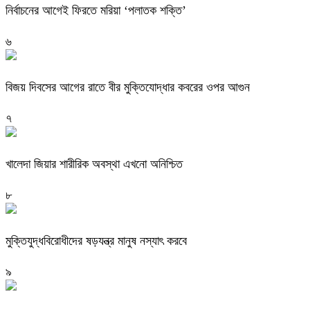
নির্বাচনের আগেই ফিরতে মরিয়া ‘পলাতক শক্তি’
৬
বিজয় দিবসের আগের রাতে বীর মুক্তিযোদ্ধার কবরের ওপর আগুন
৭
খালেদা জিয়ার শারীরিক অবস্থা এখনো অনিশ্চিত
৮
মুক্তিযুদ্ধবিরোধীদের ষড়যন্ত্র মানুষ নস্যাৎ করবে
৯