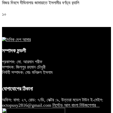
বিজয় দিবসে দীঘিনালায় জামায়াতে ইসলামীর বর্ণাঢ্য র‍্যালি
১০
সম্পাদক মন্ডলী
প্রকাশক: মো. আরমান শরীফ
সম্পাদক: জিল্লুর রহমান চৌধুরী
নির্বাহী সম্পাদক: মোঃ মনিরুল ইসলাম
যোগাযোগের ঠিকানা
অফিস: বাসা: ২৭, রোড: ৭/ডি, সেক্টর :৯, উত্তরা মডেল টাউন ই-মেইল:
octopusy2816@gmail.com
লিস্টেড আল বাংলা নিউজপেপার