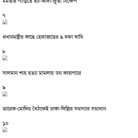
মমতার গাড়িতে ইট-কাদা-জুতা নিক্ষেপ
৭
প্রধানমন্ত্রীর কাছে হেফাজতের ৯ দফা দাবি
৮
সালমান শাহ হত্যা মামলায় ডন কারাগারে
৯
তারেক-মোদির বৈঠকেই ঢাকা-দিল্লির সমস্যার সমাধান
১০