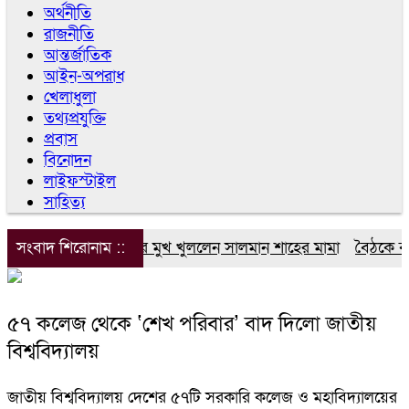
অর্থনীতি
রাজনীতি
আন্তর্জাতিক
আইন-অপরাধ
খেলাধুলা
তথ্যপ্রযুক্তি
প্রবাস
বিনোদন
লাইফস্টাইল
সাহিত্য
সংবাদ শিরোনাম ::
এবার মুখ খুললেন সালমান শাহের মামা
বৈঠকে বসেছ
৫৭ কলেজ থেকে ‘শেখ পরিবার’ বাদ দিলো জাতীয়
বিশ্ববিদ্যালয়
জাতীয় বিশ্ববিদ্যালয় দেশের ৫৭টি সরকারি কলেজ ও মহাবিদ্যালয়ের