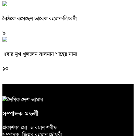
বৈঠকে বসেছেন তারেক রহমান-ত্রিবেদী
৯
এবার মুখ খুললেন সালমান শাহের মামা
১০
সম্পাদক মন্ডলী
প্রকাশক: মো. আরমান শরীফ
সম্পাদক: জিল্লুর রহমান চৌধুরী