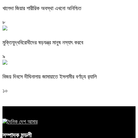
খালেদা জিয়ার শারীরিক অবস্থা এখনো অনিশ্চিত
৮
মুক্তিযুদ্ধবিরোধীদের ষড়যন্ত্র মানুষ নস্যাৎ করবে
৯
বিজয় দিবসে দীঘিনালায় জামায়াতে ইসলামীর বর্ণাঢ্য র‍্যালি
১০
সম্পাদক মন্ডলী