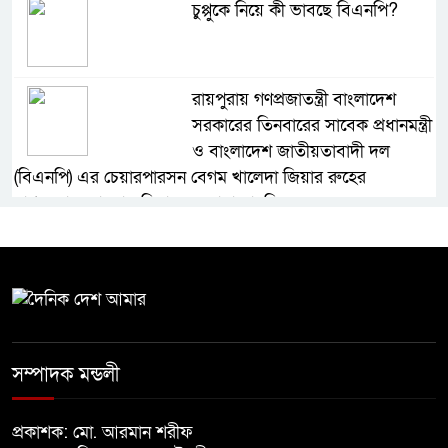
চুপ্পুকে নিয়ে কী ভাবছে বিএনপি?
রায়পুরায় গণপ্রজাতন্ত্রী বাংলাদেশ
সরকারের তিনবারের সাবেক প্রধানমন্ত্রী
ও বাংলাদেশ জাতীয়তাবাদী দল
(বিএনপি) এর চেয়ারপারসন বেগম খালেদা জিয়ার রুহের
মাগফেরাত কামনায় মিলাদ ও দোয়া মাহফিল
বেড়ি
নির্বাচনের আগেই ফিরতে মরিয়া
‘পলাতক শক্তি’
সম্পাদক মন্ডলী
প্রকাশক: মো. আরমান শরীফ
বিজয় দিবসের আগের রাতে বীর