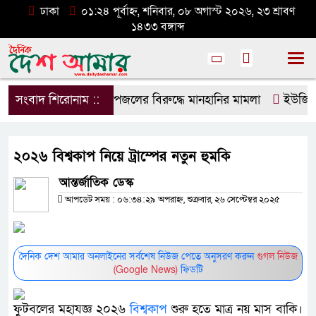
ঢাকা
০১:২৪ পূর্বাহ্ন, শনিবার, ০৮ অগাস্ট ২০২৬, ২৩ শ্রাবণ
১৪৩৩ বঙ্গাব্দ
সংবাদ শিরোনাম ::
ডিপজলের বিরুদ্ধে মানহানির মামলা
ইউজিসির ত
২০২৬ বিশ্বকাপ নিয়ে ট্রাম্পের নতুন হুমকি
আন্তর্জাতিক ডেস্ক
আপডেট সময় : ০৬:৩৪:২৯ অপরাহ্ন, শুক্রবার, ২৬ সেপ্টেম্বর ২০২৫
দৈনিক দেশ আমার অনলাইনের সর্বশেষ নিউজ পেতে অনুসরণ করুন
গুগল নিউজ
(Google News)
ফিডটি
ফুটবলের মহাযজ্ঞ ২০২৬
বিশ্বকাপ
শুরু হতে মাত্র নয় মাস বাকি।