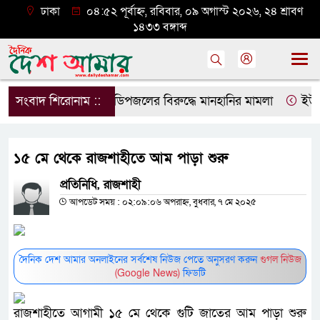
ঢাকা
০৪:৫২ পূর্বাহ্ন, রবিবার, ০৯ অগাস্ট ২০২৬, ২৪ শ্রাবণ
১৪৩৩ বঙ্গাব্দ
সংবাদ শিরোনাম ::
ডিপজলের বিরুদ্ধে মানহানির মামলা
ইউজিসি
১৫ মে থেকে রাজশাহীতে আম পাড়া শুরু
প্রতিনিধি, রাজশাহী
আপডেট সময় : ০২:০৯:০৬ অপরাহ্ন, বুধবার, ৭ মে ২০২৫
দৈনিক দেশ আমার অনলাইনের সর্বশেষ নিউজ পেতে অনুসরণ করুন
গুগল নিউজ
(Google News)
ফিডটি
রাজশাহীতে আগামী ১৫ মে থেকে গুটি জাতের আম পাড়া শুরু