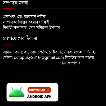
সম্পাদক মন্ডলী
খালেদা জিয়ার শারীরিক অবস্থা এখনো
প্রকাশক: মো. আরমান শরীফ
অনিশ্চিত
সম্পাদক: জিল্লুর রহমান চৌধুরী
নির্বাহী সম্পাদক: মোঃ মনিরুল ইসলাম
মুক্তিযুদ্ধবিরোধীদের ষড়যন্ত্র মানুষ
যোগাযোগের ঠিকানা
নস্যাৎ করবে
অফিস: বাসা: ২৭, রোড: ৭/ডি, সেক্টর :৯, উত্তরা মডেল টাউন ই-
বিজয় দিবসে দীঘিনালায় জামায়াতে
মেইল: octopusy2816@gmail.com
লিস্টেড আল বাংলা
ইসলামীর বর্ণাঢ্য র‍্যালি
নিউজপেপার