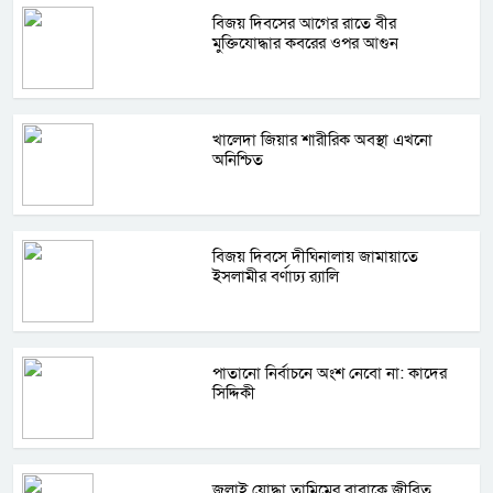
বিজয় দিবসের আগের রাতে বীর
মুক্তিযোদ্ধার কবরের ওপর আগুন
খালেদা জিয়ার শারীরিক অবস্থা এখনো
অনিশ্চিত
বিজয় দিবসে দীঘিনালায় জামায়াতে
ইসলামীর বর্ণাঢ্য র‍্যালি
পাতানো নির্বাচনে অংশ নেবো না: কাদের
সিদ্দিকী
জুলাই যোদ্ধা তামিমের বাবাকে জীবিত