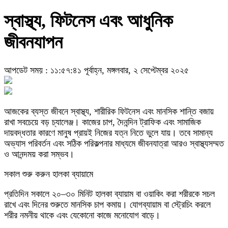
স্বাস্থ্য, ফিটনেস এবং আধুনিক
জীবনযাপন
আপডেট সময় : ১১:৫৭:৪১ পূর্বাহ্ন, মঙ্গলবার, ২ সেপ্টেম্বর ২০২৫
আজকের ব্যস্ত জীবনে স্বাস্থ্য, শারীরিক ফিটনেস এবং মানসিক শান্তি বজায়
রাখা সবচেয়ে বড় চ্যালেঞ্জ। কাজের চাপ, দৈনন্দিন ট্রাফিক এবং সামাজিক
দায়বদ্ধতার কারণে মানুষ প্রায়ই নিজের যত্ন নিতে ভুলে যায়। তবে সামান্য
অভ্যাস পরিবর্তন এবং সঠিক পরিকল্পনার মাধ্যমে জীবনযাত্রা আরও স্বাস্থ্যসম্মত
ও আনন্দময় করা সম্ভব।
সকাল শুরু করুন হালকা ব্যায়ামে
প্রতিদিন সকালে ২০–৩০ মিনিট হালকা ব্যায়াম বা ওয়াকিং করা শরীরকে সচল
রাখে এবং দিনের শুরুতে মানসিক চাপ কমায়। যোগব্যায়াম বা স্ট্রেচিং করলে
শরীর নমনীয় থাকে এবং যেকোনো কাজে মনোযোগ বাড়ে।