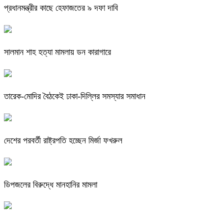
প্রধানমন্ত্রীর কাছে হেফাজতের ৯ দফা দাবি
সালমান শাহ হত্যা মামলায় ডন কারাগারে
তারেক-মোদির বৈঠকেই ঢাকা-দিল্লির সমস্যার সমাধান
দেশের পরবর্তী রাষ্ট্রপতি হচ্ছেন মির্জা ফখরুল
ডিপজলের বিরুদ্ধে মানহানির মামলা