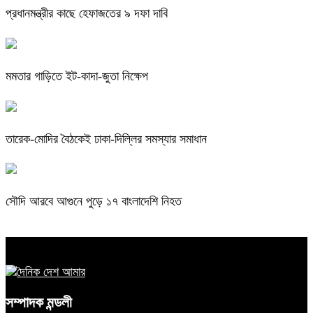
প্রধানমন্ত্রীর কাছে হেফাজতের ৯ দফা দাবি
মমতার গাড়িতে ইট-কাদা-জুতা নিক্ষেপ
তারেক-মোদির বৈঠকেই ঢাকা-দিল্লির সমস্যার সমাধান
সৌদি আরবে আগুনে পুড়ে ১৭ বাংলাদেশি নিহত
সম্পাদক মন্ডলী