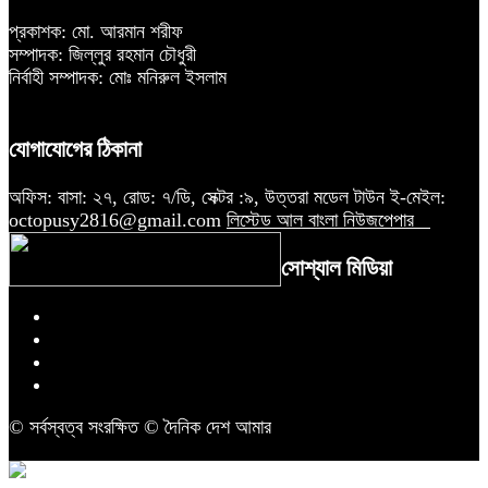
প্রকাশক: মো. আরমান শরীফ
সম্পাদক: জিল্লুর রহমান চৌধুরী
নির্বাহী সম্পাদক: মোঃ মনিরুল ইসলাম
যোগাযোগের ঠিকানা
অফিস: বাসা: ২৭, রোড: ৭/ডি, সেক্টর :৯, উত্তরা মডেল টাউন ই-মেইল:
octopusy2816@gmail.com
লিস্টেড আল বাংলা নিউজপেপার
সোশ্যাল মিডিয়া
© সর্বস্বত্ব সংরক্ষিত © দৈনিক দেশ আমার