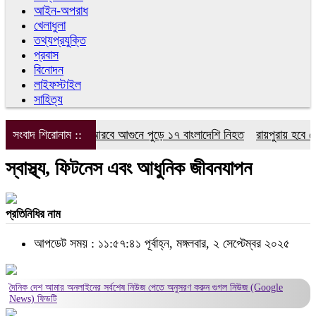
আইন-অপরাধ
খেলাধুলা
তথ্যপ্রযুক্তি
প্রবাস
বিনোদন
লাইফস্টাইল
সাহিত্য
সংবাদ শিরোনাম ::
সৌদি আরবে আগুনে পুড়ে ১৭ বাংলাদেশি নিহত
রায়পুরায় হবে স্পোর
স্বাস্থ্য, ফিটনেস এবং আধুনিক জীবনযাপন
প্রতিনিধির নাম
আপডেট সময় : ১১:৫৭:৪১ পূর্বাহ্ন, মঙ্গলবার, ২ সেপ্টেম্বর ২০২৫
দৈনিক দেশ আমার অনলাইনের সর্বশেষ নিউজ পেতে অনুসরণ করুন
গুগল নিউজ (Google
News)
ফিডটি