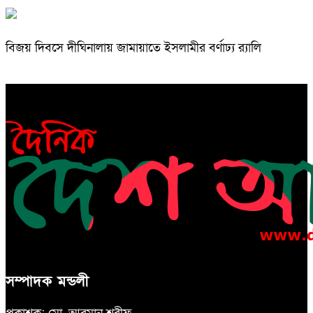
বিজয় দিবসে দীঘিনালায় জামায়াতে ইসলামীর বর্ণাঢ্য র‍্যালি
সম্পাদক মন্ডলী