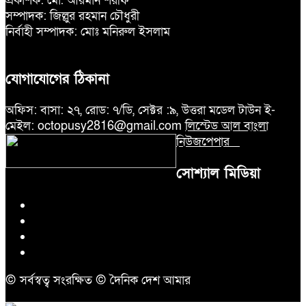
প্রকাশক: মো. আরমান শরীফ
সম্পাদক: জিল্লুর রহমান চৌধুরী
নির্বাহী সম্পাদক: মোঃ মনিরুল ইসলাম
যোগাযোগের ঠিকানা
অফিস: বাসা: ২৭, রোড: ৭/ডি, সেক্টর :৯, উত্তরা মডেল টাউন ই-
মেইল: octopusy2816@gmail.com
লিস্টেড আল বাংলা
নিউজপেপার
সোশ্যাল মিডিয়া
© সর্বস্বত্ব সংরক্ষিত © দৈনিক দেশ আমার