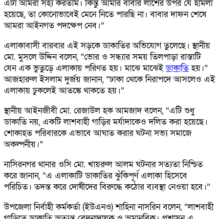
এটা আমরা সহ্য করতাম। কিন্তু আমার বাবার লাশের উপর যে হামলা
হয়েছে, তা কোনোভাবেই মেনে নিতে পারছি না। বাবার দাফন শেষে
আমরা আইনগত পদক্ষেপ নেব।”
এলাকাবাসী বারবার এই সড়কে ডাকাতির অভিযোগ তুলেছে। স্থানীয়
মো. মুসলে উদ্দিন বলেন, “ভোর ও সন্ধ্যার সময় তিলপাড়া রাস্তাটি
যেন এক ভুতুড়ে এলাকায় পরিণত হয়। মাঝে মাঝেই
ডাকাতি
হয়।”
আজহারুল ইসলাম দুর্জয় জানান, “ঢাকা থেকে নিরাপদে আসলেও এই
এলাকায় ঢুকলেই আতঙ্কে থাকতে হয়।”
স্থানীয় আইনজীবী মো. রেজাউল হক আমজাদ বলেন, “এটি শুধু
ডাকাতি নয়, একটি লাশবাহী গাড়ির মর্যাদাকেও দলিত করা হয়েছে।
শোকাহত পরিবারকে এভাবে আঘাত করার ঘটনা সভ্য সমাজে
অকল্পনীয়।”
নাসিরনগর থানার ওসি মো. খায়রুল আলম ঘটনার সত্যতা নিশ্চিত
করে জানান, “এ এলাকাটি ডাকাতির ঝুঁকিপূর্ণ এলাকা হিসেবে
পরিচিত। তদন্ত করে দোষীদের বিরুদ্ধে কঠোর ব্যবস্থা নেওয়া হবে।”
উপজেলা নির্বাহী কর্মকর্তা (ইউএনও) শাহিনা নাসরিন বলেন, “লাশবাহী
গাড়িতে ডাকাতি অত্যন্ত বেদনাদায়ক ও অমানবিক। প্রশাসন এ