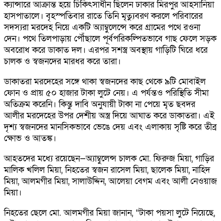
ক্যান্সারে আক্রান্ত হয়ে চিকিৎসাধীন ছিলেন ঢাকার মিরপুর আহসানিয়া
হাসপাতালে। বৃহস্পতিবার রাতে তিনি মৃত্যুবরণ করলে পরিবারের
সদস্যরা মরদেহ নিয়ে একটি অ্যাম্বুলেন্সে করে গ্রামের পথে রওনা
দেন। পথে তিলপাড়ায় পৌঁছালে পূর্বপরিকল্পিতভাবে গাছ ফেলে সড়ক
অবরোধ করে ডাকাত দল। এরপর সশস্ত্র অবস্থায় গাড়িটি ঘিরে ধরে
চালক ও স্বজনদের মারধর করে তারা।
ডাকাতরা মরদেহের সঙ্গে থাকা স্বজনদের কাছ থেকে ৯টি মোবাইল
ফোন ও প্রায় ৫০ হাজার টাকা লুটে নেয়। এ পর্যন্তও পরিস্থিতি সীমা
অতিক্রম করেনি। কিন্তু দাবি অনুযায়ী টাকা না পেয়ে মৃত ছবদর
আলীর মরদেহের উপর দেশীয় অস্ত্র দিয়ে আঘাত করে ডাকাতরা। এই
দৃশ্য স্বজনদের মানসিকভাবে ভেঙে দেয় এবং এলাকায় সৃষ্টি করে তীব্র
ক্ষোভ ও আতঙ্ক।
আহতদের মধ্যে রয়েছেন—অ্যাম্বুলেন্স চালক মো. ফিরুজ মিয়া, গাড়ির
মালিক খলিল মিয়া, নিহতের স্বজন রাসেল মিয়া, ছালেক মিয়া, নাহিদ
মিয়া, আলমগীর মিয়া, সালাউদ্দিন, আলেয়া বেগম এবং আলী নেওয়াজ
মিয়া।
নিহতের ছেলে মো. আলমগীর মিয়া জানান, “টাকা পয়সা লুটে নিয়েছে,