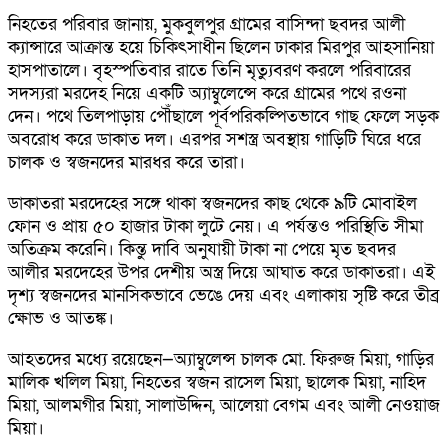
নিহতের পরিবার জানায়, মুকবুলপুর গ্রামের বাসিন্দা ছবদর আলী
ক্যান্সারে আক্রান্ত হয়ে চিকিৎসাধীন ছিলেন ঢাকার মিরপুর আহসানিয়া
হাসপাতালে। বৃহস্পতিবার রাতে তিনি মৃত্যুবরণ করলে পরিবারের
সদস্যরা মরদেহ নিয়ে একটি অ্যাম্বুলেন্সে করে গ্রামের পথে রওনা
দেন। পথে তিলপাড়ায় পৌঁছালে পূর্বপরিকল্পিতভাবে গাছ ফেলে সড়ক
অবরোধ করে ডাকাত দল। এরপর সশস্ত্র অবস্থায় গাড়িটি ঘিরে ধরে
চালক ও স্বজনদের মারধর করে তারা।
ডাকাতরা মরদেহের সঙ্গে থাকা স্বজনদের কাছ থেকে ৯টি মোবাইল
ফোন ও প্রায় ৫০ হাজার টাকা লুটে নেয়। এ পর্যন্তও পরিস্থিতি সীমা
অতিক্রম করেনি। কিন্তু দাবি অনুযায়ী টাকা না পেয়ে মৃত ছবদর
আলীর মরদেহের উপর দেশীয় অস্ত্র দিয়ে আঘাত করে ডাকাতরা। এই
দৃশ্য স্বজনদের মানসিকভাবে ভেঙে দেয় এবং এলাকায় সৃষ্টি করে তীব্র
ক্ষোভ ও আতঙ্ক।
আহতদের মধ্যে রয়েছেন—অ্যাম্বুলেন্স চালক মো. ফিরুজ মিয়া, গাড়ির
মালিক খলিল মিয়া, নিহতের স্বজন রাসেল মিয়া, ছালেক মিয়া, নাহিদ
মিয়া, আলমগীর মিয়া, সালাউদ্দিন, আলেয়া বেগম এবং আলী নেওয়াজ
মিয়া।