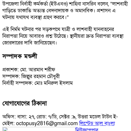
উপজেলা নির্বাহী কর্মকর্তা (ইউএনও) শাহিনা নাসরিন বলেন, “লাশবাহী
গাড়িতে ডাকাতি অত্যন্ত বেদনাদায়ক ও অমানবিক। প্রশাসন এ
ঘটনায় যথাযথ ব্যবস্থা গ্রহণ করবে।”
এই নির্মম ঘটনার পর সড়কপথে যাত্রী ও লাশবাহী যানবাহনের
নিরাপত্তা নিয়ে আবারও প্রশ্ন উঠেছে। স্থানীয়রা দ্রুত নিরাপত্তা ব্যবস্থা
জোরদারের দাবি জানিয়েছেন।
সম্পাদক মন্ডলী
প্রকাশক: মো. আরমান শরীফ
সম্পাদক: জিল্লুর রহমান চৌধুরী
নির্বাহী সম্পাদক: মোঃ মনিরুল ইসলাম
যোগাযোগের ঠিকানা
অফিস: বাসা: ২৭, রোড: ৭/ডি, সেক্টর :৯, উত্তরা মডেল টাউন ই-
মেইল: octopusy2816@gmail.com
লিস্টেড আল বাংলা
নিউজপেপার