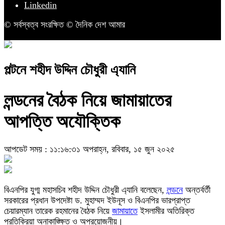
Linkedin
© সর্বস্বত্ব সংরক্ষিত © দৈনিক দেশ আমার
পল্টনে শহীদ উদ্দিন চৌধুরী এ্যানি
লন্ডনের বৈঠক নিয়ে জামায়াতের
আপত্তি অযৌক্তিক
আপডেট সময় : ১১:১৬:৩১ অপরাহ্ন, রবিবার, ১৫ জুন ২০২৫
বিএনপির যুগ্ম মহাসচিব শহীদ উদ্দিন চৌধুরী এ্যানি বলেছেন,
লন্ডনে
অন্তর্বর্তী
সরকারের প্রধান উপদেষ্টা ড. মুহাম্মদ ইউনূস ও বিএনপির ভারপ্রাপ্ত
চেয়ারম্যান তারেক রহমানের বৈঠক নিয়ে
জামায়াতে
ইসলামীর অতিরিক্ত
প্রতিক্রিয়া অনাকাঙ্ক্ষিত ও অপ্রয়োজনীয়।