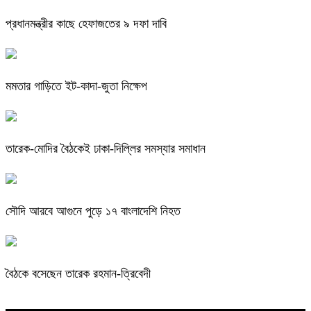
প্রধানমন্ত্রীর কাছে হেফাজতের ৯ দফা দাবি
মমতার গাড়িতে ইট-কাদা-জুতা নিক্ষেপ
তারেক-মোদির বৈঠকেই ঢাকা-দিল্লির সমস্যার সমাধান
সৌদি আরবে আগুনে পুড়ে ১৭ বাংলাদেশি নিহত
বৈঠকে বসেছেন তারেক রহমান-ত্রিবেদী