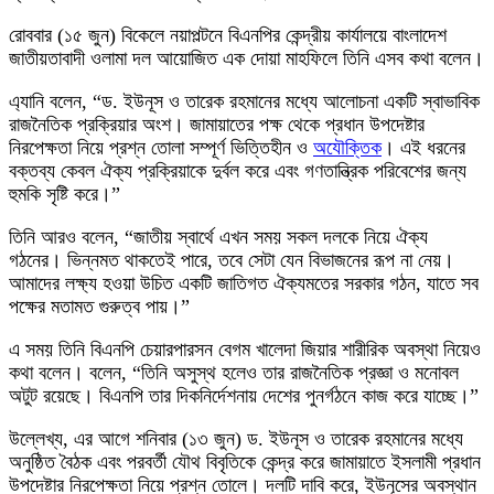
রোববার (১৫ জুন) বিকেলে নয়াপল্টনে বিএনপির কেন্দ্রীয় কার্যালয়ে বাংলাদেশ
জাতীয়তাবাদী ওলামা দল আয়োজিত এক দোয়া মাহফিলে তিনি এসব কথা বলেন।
এ্যানি বলেন, “ড. ইউনূস ও তারেক রহমানের মধ্যে আলোচনা একটি স্বাভাবিক
রাজনৈতিক প্রক্রিয়ার অংশ। জামায়াতের পক্ষ থেকে প্রধান উপদেষ্টার
নিরপেক্ষতা নিয়ে প্রশ্ন তোলা সম্পূর্ণ ভিত্তিহীন ও
অযৌক্তিক
। এই ধরনের
বক্তব্য কেবল ঐক্য প্রক্রিয়াকে দুর্বল করে এবং গণতান্ত্রিক পরিবেশের জন্য
হুমকি সৃষ্টি করে।”
তিনি আরও বলেন, “জাতীয় স্বার্থে এখন সময় সকল দলকে নিয়ে ঐক্য
গঠনের। ভিন্নমত থাকতেই পারে, তবে সেটা যেন বিভাজনের রূপ না নেয়।
আমাদের লক্ষ্য হওয়া উচিত একটি জাতিগত ঐক্যমতের সরকার গঠন, যাতে সব
পক্ষের মতামত গুরুত্ব পায়।”
এ সময় তিনি বিএনপি চেয়ারপারসন বেগম খালেদা জিয়ার শারীরিক অবস্থা নিয়েও
কথা বলেন। বলেন, “তিনি অসুস্থ হলেও তার রাজনৈতিক প্রজ্ঞা ও মনোবল
অটুট রয়েছে। বিএনপি তার দিকনির্দেশনায় দেশের পুনর্গঠনে কাজ করে যাচ্ছে।”
উল্লেখ্য, এর আগে শনিবার (১৩ জুন) ড. ইউনূস ও তারেক রহমানের মধ্যে
অনুষ্ঠিত বৈঠক এবং পরবর্তী যৌথ বিবৃতিকে কেন্দ্র করে জামায়াতে ইসলামী প্রধান
উপদেষ্টার নিরপেক্ষতা নিয়ে প্রশ্ন তোলে। দলটি দাবি করে, ইউনূসের অবস্থান