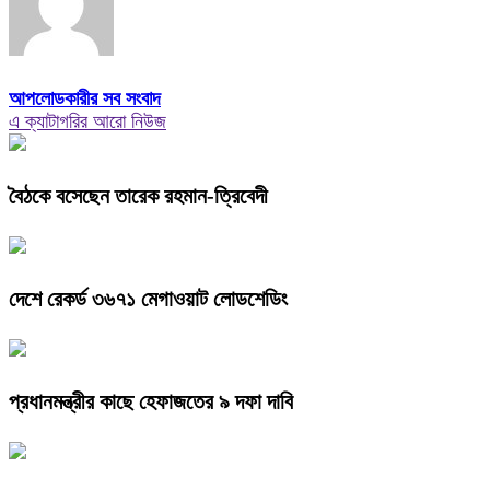
আপলোডকারীর সব সংবাদ
এ ক্যাটাগরির আরো নিউজ
বৈঠকে বসেছেন তারেক রহমান-ত্রিবেদী
দেশে রেকর্ড ৩৬৭১ মেগাওয়াট লোডশেডিং
প্রধানমন্ত্রীর কাছে হেফাজতের ৯ দফা দাবি