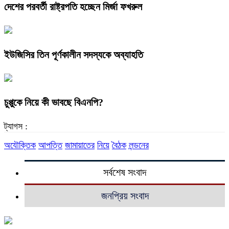
দেশের পরবর্তী রাষ্ট্রপতি হচ্ছেন মির্জা ফখরুল
ইউজিসির তিন পূর্ণকালীন সদস্যকে অব্যাহতি
চুপ্পুকে নিয়ে কী ভাবছে বিএনপি?
ট্যাগস :
অযৌক্তিক
আপত্তি
জামায়াতের
নিয়ে
বৈঠক
লন্ডনের
সর্বশেষ সংবাদ
জনপ্রিয় সংবাদ