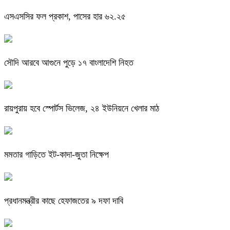
এসএসসির ফল প্রকাশ, পাসের হার ৬২.২৫
সৌদি আরবে আগুনে পুড়ে ১৭ বাংলাদেশি নিহত
রায়পুরায় হবে স্পোর্টস ভিলেজ, ২৪ ইউনিয়নে খেলার মাঠ
মমতার গাড়িতে ইট-কাদা-জুতা নিক্ষেপ
প্রধানমন্ত্রীর কাছে হেফাজতের ৯ দফা দাবি