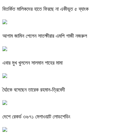
বিতর্কিত মালিকদের হাতে ফিরছে না একীভূত ৫ ব্যাংক
আগাম জামিন পেলেন সাতক্ষীরার এমপি গাজী নজরুল
এবার মুখ খুললেন সালমান শাহের মামা
বৈঠকে বসেছেন তারেক রহমান-ত্রিবেদী
দেশে রেকর্ড ৩৬৭১ মেগাওয়াট লোডশেডিং