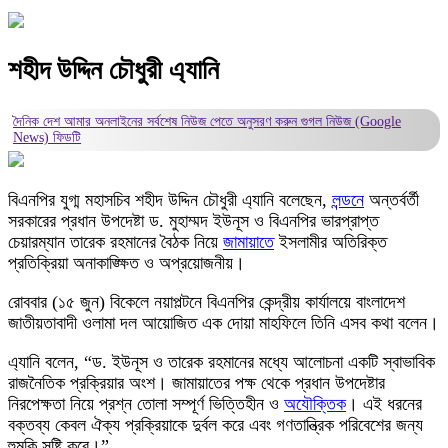
শহীদ উদ্দিন চৌধুরী এ্যানি
দৈনিক দেশ আমার অনলাইনের সর্বশেষ নিউজ পেতে অনুসরণ করুন
গুগল নিউজ (Google
News)
ফিডটি
বিএনপির যুগ্ম মহাসচিব শহীদ উদ্দিন চৌধুরী এ্যানি বলেছেন,
লন্ডনে
অন্তর্বর্তী
সরকারের প্রধান উপদেষ্টা ড. মুহাম্মদ ইউনূস ও বিএনপির ভারপ্রাপ্ত
চেয়ারম্যান তারেক রহমানের বৈঠক নিয়ে
জামায়াতে
ইসলামীর অতিরিক্ত
প্রতিক্রিয়া অনাকাঙ্ক্ষিত ও অপ্রয়োজনীয়।
রোববার (১৫ জুন) বিকেলে নয়াপল্টনে বিএনপির কেন্দ্রীয় কার্যালয়ে বাংলাদেশ
জাতীয়তাবাদী ওলামা দল আয়োজিত এক দোয়া মাহফিলে তিনি এসব কথা বলেন।
এ্যানি বলেন, “ড. ইউনূস ও তারেক রহমানের মধ্যে আলোচনা একটি স্বাভাবিক
রাজনৈতিক প্রক্রিয়ার অংশ। জামায়াতের পক্ষ থেকে প্রধান উপদেষ্টার
নিরপেক্ষতা নিয়ে প্রশ্ন তোলা সম্পূর্ণ ভিত্তিহীন ও
অযৌক্তিক
। এই ধরনের
বক্তব্য কেবল ঐক্য প্রক্রিয়াকে দুর্বল করে এবং গণতান্ত্রিক পরিবেশের জন্য
হুমকি সৃষ্টি করে।”