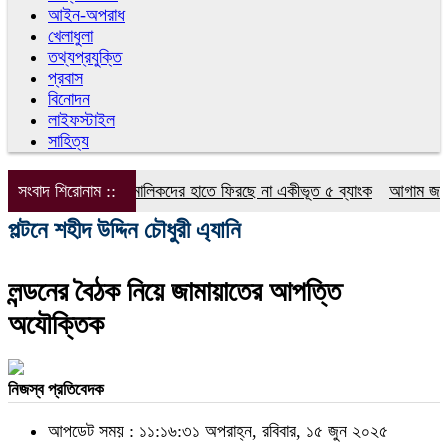
আইন-অপরাধ
খেলাধুলা
তথ্যপ্রযুক্তি
প্রবাস
বিনোদন
লাইফস্টাইল
সাহিত্য
সংবাদ শিরোনাম ::
বিতর্কিত মালিকদের হাতে ফিরছে না একীভূত ৫ ব্যাংক
আগাম জামিন পে
পল্টনে শহীদ উদ্দিন চৌধুরী এ্যানি
লন্ডনের বৈঠক নিয়ে জামায়াতের আপত্তি
অযৌক্তিক
নিজস্ব প্রতিবেদক
আপডেট সময় : ১১:১৬:৩১ অপরাহ্ন, রবিবার, ১৫ জুন ২০২৫