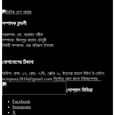
সম্পাদক মন্ডলী
প্রকাশক: মো. আরমান শরীফ
সম্পাদক: জিল্লুর রহমান চৌধুরী
নির্বাহী সম্পাদক: মোঃ মনিরুল ইসলাম
যোগাযোগের ঠিকানা
অফিস: বাসা: ২৭, রোড: ৭/ডি, সেক্টর :৯, উত্তরা মডেল টাউন ই-মেইল:
octopusy2816@gmail.com
লিস্টেড আল বাংলা নিউজপেপার
সোশ্যাল মিডিয়া
Facebook
Instagram
X