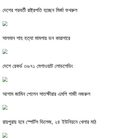
দেশের পরবর্তী রাষ্ট্রপতি হচ্ছেন মির্জা ফখরুল
সালমান শাহ হত্যা মামলায় ডন কারাগারে
দেশে রেকর্ড ৩৬৭১ মেগাওয়াট লোডশেডিং
আগাম জামিন পেলেন সাতক্ষীরার এমপি গাজী নজরুল
রায়পুরায় হবে স্পোর্টস ভিলেজ, ২৪ ইউনিয়নে খেলার মাঠ