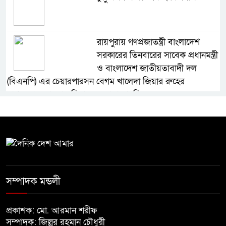
রায়পুরায় গণপ্রজাতন্ত্রী বাংলাদেশ
সরকারের তিনবারের সাবেক প্রধানমন্ত্রী
ও বাংলাদেশ জাতীয়তাবাদী দল
(বিএনপি) এর চেয়ারপারসন বেগম খালেদা জিয়ার রুহের
মাগফেরাত কামনায় মিলাদ ও দোয়া মাহফিল
বেড়ি
নির্বাচনের আগেই ফিরতে মরিয়া
‘পলাতক শক্তি’
সম্পাদক মন্ডলী
প্রকাশক: মো. আরমান শরীফ
বিজয় দিবসের আগের রাতে বীর
সম্পাদক: জিল্লুর রহমান চৌধুরী
মুক্তিযোদ্ধার কবরের ওপর আগুন