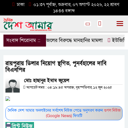
ঢাকা
০১:৩৭ পূর্বাহ্ন, শুক্রবার, ০৭ অগাস্ট ২০২৬, ২২ শ্রাবণ
১৪৩৩ বঙ্গাব্দ
সংবাদ শিরোনাম ::
ডিপজলের বিরুদ্ধে মানহানির মামলা
ইউজিসির তিন
রায়পুরায় ডিলার নিয়োগ স্থগিত, পুনর্বহালের দাবি
বিএনপির
মোঃ হাছানুর ইমাম জুয়েল
আপডেট সময় : ০৪:১৯:৪৫ অপরাহ্ন, বৃহস্পতিবার, ১২ জুন ২০২৫
দৈনিক দেশ আমার অনলাইনের সর্বশেষ নিউজ পেতে অনুসরণ করুন
গুগল নিউজ
(Google News)
ফিডটি