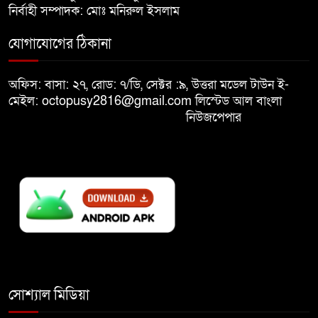
নির্বাহী সম্পাদক: মোঃ মনিরুল ইসলাম
খালেদা জিয়ার শারীরিক অবস্থা এখনো
যোগাযোগের ঠিকানা
অনিশ্চিত
অফিস: বাসা: ২৭, রোড: ৭/ডি, সেক্টর :৯, উত্তরা মডেল টাউন ই-
মেইল: octopusy2816@gmail.com
লিস্টেড আল বাংলা
মুক্তিযুদ্ধবিরোধীদের ষড়যন্ত্র মানুষ
নিউজপেপার
নস্যাৎ করবে
বিজয় দিবসে দীঘিনালায় জামায়াতে
ইসলামীর বর্ণাঢ্য র‍্যালি
সোশ্যাল মিডিয়া