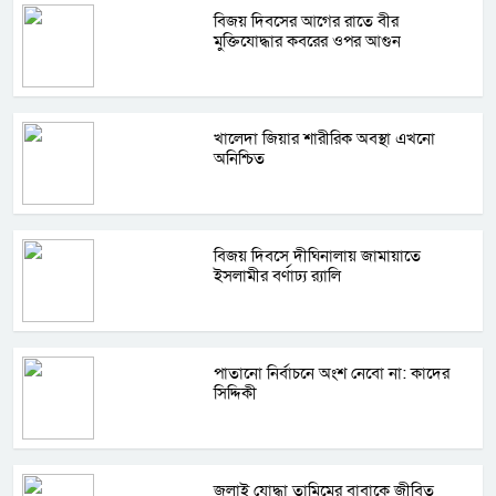
বিজয় দিবসের আগের রাতে বীর
মুক্তিযোদ্ধার কবরের ওপর আগুন
খালেদা জিয়ার শারীরিক অবস্থা এখনো
অনিশ্চিত
বিজয় দিবসে দীঘিনালায় জামায়াতে
ইসলামীর বর্ণাঢ্য র‍্যালি
পাতানো নির্বাচনে অংশ নেবো না: কাদের
সিদ্দিকী
জুলাই যোদ্ধা তামিমের বাবাকে জীবিত