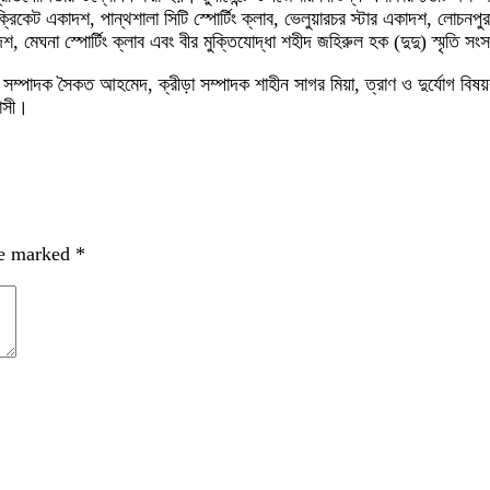
িকেট একাদশ, পান্থশালা সিটি স্পোর্টিং ক্লাব, ভেলুয়ারচর স্টার একাদশ, লোচনপ
 মেঘনা স্পোর্টিং ক্লাব এবং বীর মুক্তিযোদ্ধা শহীদ জহিরুল হক (দুদু) স্মৃতি স
ণ সম্পাদক সৈকত আহমেদ, ক্রীড়া সম্পাদক শাহীন সাগর মিয়া, ত্রাণ ও দুর্যোগ বি
বাসী।
re marked
*