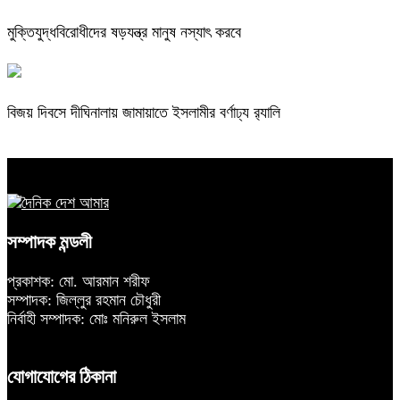
মুক্তিযুদ্ধবিরোধীদের ষড়যন্ত্র মানুষ নস্যাৎ করবে
বিজয় দিবসে দীঘিনালায় জামায়াতে ইসলামীর বর্ণাঢ্য র‍্যালি
সম্পাদক মন্ডলী
প্রকাশক: মো. আরমান শরীফ
সম্পাদক: জিল্লুর রহমান চৌধুরী
নির্বাহী সম্পাদক: মোঃ মনিরুল ইসলাম
যোগাযোগের ঠিকানা