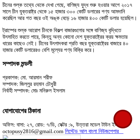
চীনের শুল্ক তথ্যে থেকে দেখা গেছে, বাণিজ্য যুদ্ধ শুরু হওয়ার আগে ২০১৭
সালে চীন যুক্তরাষ্ট্র থেকে ১৫ হাজার ৩০০ কোটি ডলারের পণ্য আমদানি
করেছিল আর গত বছর ওই অঙ্ক বেড়ে ১৬ হাজার ৪০০ কোটি ডলার হয়েছিল।
ট্রাম্পের শুল্ক আরোপ চীনকে বিকল্প বাজারগুলোর সঙ্গে বাণিজ্য বৃদ্ধিতে
উৎসাহিত করতে পারে, কিন্তু অন্য কোনো দেশ যুক্তরাষ্ট্রের ক্রয় ক্ষমতার
ধারের কাছেও নেই। চীনের উৎপাদকরা প্রতি বছর যুক্তরাষ্ট্রের বাজারে ৪০
হাজার কোটি ডলারেরও বেশি মূল্যের পণ্য বিক্রি করে।
সম্পাদক মন্ডলী
প্রকাশক: মো. আরমান শরীফ
সম্পাদক: জিল্লুর রহমান চৌধুরী
নির্বাহী সম্পাদক: মোঃ মনিরুল ইসলাম
যোগাযোগের ঠিকানা
অফিস: বাসা: ২৭, রোড: ৭/ডি, সেক্টর :৯, উত্তরা মডেল টাউন ই-মেইল:
octopusy2816@gmail.com
লিস্টেড আল বাংলা নিউজপেপার