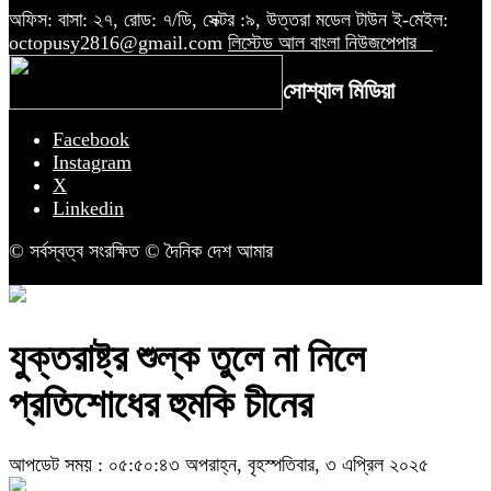
অফিস: বাসা: ২৭, রোড: ৭/ডি, সেক্টর :৯, উত্তরা মডেল টাউন ই-মেইল:
octopusy2816@gmail.com
লিস্টেড আল বাংলা নিউজপেপার
সোশ্যাল মিডিয়া
Facebook
Instagram
X
Linkedin
© সর্বস্বত্ব সংরক্ষিত © দৈনিক দেশ আমার
যুক্তরাষ্ট্র শুল্ক তুলে না নিলে
প্রতিশোধের হুমকি চীনের
আপডেট সময় : ০৫:৫০:৪৩ অপরাহ্ন, বৃহস্পতিবার, ৩ এপ্রিল ২০২৫