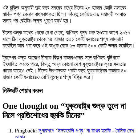
এই চুক্তি অনুযায়ী দুই বছর সময়ের মধ্যে চীনের ২০ হাজার কোটি ডলারের
মার্কিন পণ্য কেনার বাধ্যবাধকতা ছিল। কিন্তু কোভিড-১৯ মহামারী আঘাত
হানার পর বেইজিং লক্ষ্য পূরণে ব্যর্থ হয়।
চীনের শুল্ক তথ্যে থেকে দেখা গেছে, বাণিজ্য যুদ্ধ শুরু হওয়ার আগে ২০১৭
সালে চীন যুক্তরাষ্ট্র থেকে ১৫ হাজার ৩০০ কোটি ডলারের পণ্য আমদানি
করেছিল আর গত বছর ওই অঙ্ক বেড়ে ১৬ হাজার ৪০০ কোটি ডলার হয়েছিল।
ট্রাম্পের শুল্ক আরোপ চীনকে বিকল্প বাজারগুলোর সঙ্গে বাণিজ্য বৃদ্ধিতে
উৎসাহিত করতে পারে, কিন্তু অন্য কোনো দেশ যুক্তরাষ্ট্রের ক্রয় ক্ষমতার
ধারের কাছেও নেই। চীনের উৎপাদকরা প্রতি বছর যুক্তরাষ্ট্রের বাজারে ৪০
হাজার কোটি ডলারেরও বেশি মূল্যের পণ্য বিক্রি করে।
নিউজটি শেয়ার করুন
One thought on “
যুক্তরাষ্ট্র শুল্ক তুলে না
নিলে প্রতিশোধের হুমকি চীনের
”
Pingback:
সুপারশপে ‘ইসরায়েলি পণ্য’ না রাখার হুমকি - দৈনিক দেশ
আমার