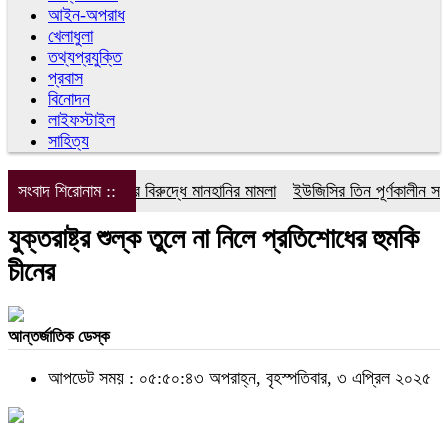
আইন-অপরাধ
খেলাধুলা
তথ্যপ্রযুক্তি
প্রবাস
বিনোদন
লাইফস্টাইল
সাহিত্য
সংবাদ শিরোনাম ::
ডিপজলের বিরুদ্ধে মানহানির মামলা
ইউজিসির তিন পূর্ণকালীন সদস্যক
যুক্তরাষ্ট্র শুল্ক তুলে না নিলে প্রতিশোধের হুমকি
চীনের
আন্তর্জাতিক ডেস্ক
আপডেট সময় : ০৫:৫০:৪৩ অপরাহ্ন, বৃহস্পতিবার, ৩ এপ্রিল ২০২৫