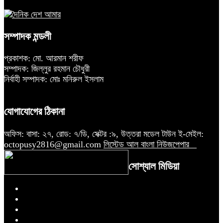
সম্পাদক মন্ডলী
প্রকাশক: মো. আরমান শরীফ
সম্পাদক: জিল্লুর রহমান চৌধুরী
নির্বাহী সম্পাদক: মোঃ মনিরুল ইসলাম
যোগাযোগের ঠিকানা
অফিস: বাসা: ২৭, রোড: ৭/ডি, সেক্টর :৯, উত্তরা মডেল টাউন ই-মেইল:
octopusy2816@gmail.com
লিস্টেড আল বাংলা নিউজপেপার
সোশ্যাল মিডিয়া