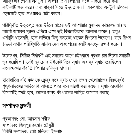
আফ্রিকার পেসার এনটুলি। এরপর তিনি রিপনের দিকে এগিয়ে গিয়ে কথা
কাটাকাটি শুরু করেন এবং ধাক্কা দিতে উদ্যত হন। একপর্যায়ে এনটুলি রিপনের
হেলমেটে হাত দেওয়ারও চেষ্টা করেন।
পরিস্থিতি উত্তপ্ত হয়ে উঠলে মাঠের দুই আম্পায়ার মুহাম্মদ কামরুজ্জামান ও
আর্নো জ্যাকব দ্রুত এগিয়ে এসে দুই ক্রিকেটারকে আলাদা করেন। তবুও
এনটুলি থামেননি, হাত নাড়িয়ে কিছু বলতেই থাকেন রিপনের উদ্দেশে। তবে রিপন
ঠাণ্ডা মাথায় পরিস্থিতি সামাল দেন এবং পরের বলটি সযত্নে রক্ষণ করেন।
উল্লেখ্য, সিরিজ নির্ধারণী এই ম্যাচের আগে চট্টগ্রামে প্রথম চার দিনের ম্যাচটি
ড্র হয়েছিল। সেই ম্যাচে ৭ উইকেট নিয়ে ম্যান অব দ্য ম্যাচ হয়েছিলেন
বাংলাদেশের বাঁহাতি স্পিনার রাকিবুল হাসান।
হাতাহাতির এই ঘটনাকে কেন্দ্র করে ম্যাচ শেষে দুজন খেলোয়াড়ের বিরুদ্ধেই
শৃঙ্খলাভঙ্গের অভিযোগ আসতে পারে বলে ধারণা করা হচ্ছে। ম্যাচ রেফারির
রিপোর্টেই স্পষ্ট হবে, তাদের জন্য কী ধরনের শাস্তি অপেক্ষা করছে।
সম্পাদক মন্ডলী
প্রকাশক: মো. আরমান শরীফ
সম্পাদক: জিল্লুর রহমান চৌধুরী
নির্বাহী সম্পাদক: মোঃ মনিরুল ইসলাম