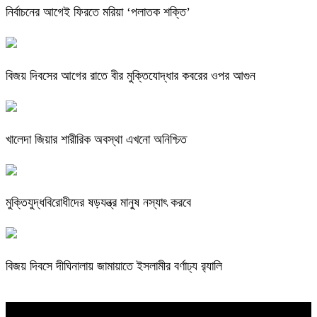
নির্বাচনের আগেই ফিরতে মরিয়া ‘পলাতক শক্তি’
বিজয় দিবসের আগের রাতে বীর মুক্তিযোদ্ধার কবরের ওপর আগুন
খালেদা জিয়ার শারীরিক অবস্থা এখনো অনিশ্চিত
মুক্তিযুদ্ধবিরোধীদের ষড়যন্ত্র মানুষ নস্যাৎ করবে
বিজয় দিবসে দীঘিনালায় জামায়াতে ইসলামীর বর্ণাঢ্য র‍্যালি