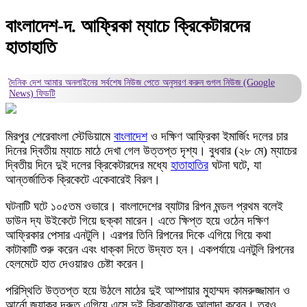
বাংলাদেশ-দ. আফ্রিকা ম্যাচে ক্রিকেটারদের
হাতাহাতি
দৈনিক দেশ আমার অনলাইনের সর্বশেষ নিউজ পেতে অনুসরণ করুন
গুগল নিউজ (Google
News)
ফিডটি
মিরপুর শেরেবাংলা স্টেডিয়ামে
বাংলাদেশ
ও দক্ষিণ আফ্রিকা ইমার্জিং দলের চার
দিনের দ্বিতীয় ম্যাচে মাঠে দেখা গেল উত্তপ্ত দৃশ্য। বুধবার (২৮ মে) ম্যাচের
দ্বিতীয় দিনে দুই দলের ক্রিকেটারদের মধ্যে
হাতাহাতির
ঘটনা ঘটে, যা
আন্তর্জাতিক ক্রিকেটে একেবারেই বিরল।
ঘটনাটি ঘটে ১০৫তম ওভারে। বাংলাদেশের ব্যাটার রিপন মন্ডল প্রথম বলেই
ডাউন দ্য উইকেটে গিয়ে ছক্কা মারেন। এতে ক্ষিপ্ত হয়ে ওঠেন দক্ষিণ
আফ্রিকার পেসার এনটুলি। এরপর তিনি রিপনের দিকে এগিয়ে গিয়ে কথা
কাটাকাটি শুরু করেন এবং ধাক্কা দিতে উদ্যত হন। একপর্যায়ে এনটুলি রিপনের
হেলমেটে হাত দেওয়ারও চেষ্টা করেন।
পরিস্থিতি উত্তপ্ত হয়ে উঠলে মাঠের দুই আম্পায়ার মুহাম্মদ কামরুজ্জামান ও
আর্নো জ্যাকব দ্রুত এগিয়ে এসে দুই ক্রিকেটারকে আলাদা করেন। তবুও