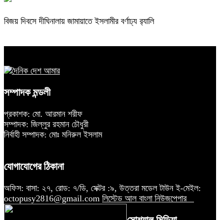
বিজয় দিবসে দীঘিনালায় জামায়াতে ইসলামীর বর্ণাঢ্য র‍্যালি
সম্পাদক মন্ডলী
প্রকাশক: মো. আরমান শরীফ
সম্পাদক: জিল্লুর রহমান চৌধুরী
নির্বাহী সম্পাদক: মোঃ মনিরুল ইসলাম
যোগাযোগের ঠিকানা
অফিস: বাসা: ২৭, রোড: ৭/ডি, সেক্টর :৯, উত্তরা মডেল টাউন ই-মেইল:
octopusy2816@gmail.com
লিস্টেড আল বাংলা নিউজপেপার