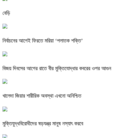
বেড়ি
নির্বাচনের আগেই ফিরতে মরিয়া ‘পলাতক শক্তি’
বিজয় দিবসের আগের রাতে বীর মুক্তিযোদ্ধার কবরের ওপর আগুন
খালেদা জিয়ার শারীরিক অবস্থা এখনো অনিশ্চিত
মুক্তিযুদ্ধবিরোধীদের ষড়যন্ত্র মানুষ নস্যাৎ করবে