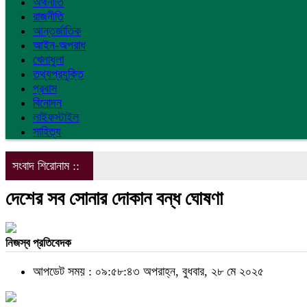
অর্থনীতি
রাজনীতি
আন্তর্জাতিক
আইন-অপরাধ
খেলাধুলা
তথ্যপ্রযুক্তি
প্রবাস
বিনোদন
লাইফস্টাইল
সাহিত্য
সংবাদ শিরোনাম ::
দেশের সব সোনার দোকান বন্ধ ঘোষণা
নিজস্ব প্রতিবেদক
আপডেট সময় : ০৯:৫৮:৪৩ অপরাহ্ন, বুধবার, ২৮ মে ২০২৫