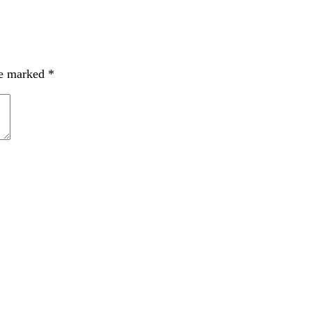
re marked
*