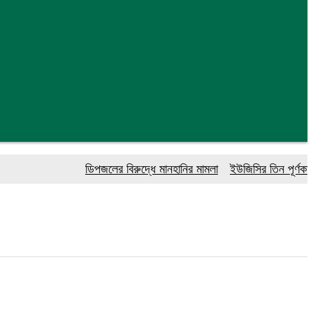
ডিপজলের বিরুদ্ধে মানহানির মামলা
ইউজিসির তিন পূর্ণকালীন সদ