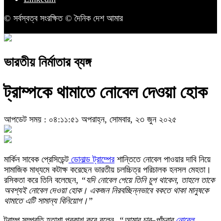
© সর্বস্বত্ব সংরক্ষিত © দৈনিক দেশ আমার
ভারতীয় নির্মাতার ব্যঙ্গ
ট্রাম্পকে থামাতে নোবেল দেওয়া হোক
আপডেট সময় : ০৪:১১:৫১ অপরাহ্ন, সোমবার, ২৩ জুন ২০২৫
মার্কিন সাবেক প্রেসিডেন্ট
ডোনাল্ড ট্রাম্পের
শান্তিতে নোবেল পাওয়ার দাবি নিয়ে
সামাজিক মাধ্যমে কটাক্ষ করেছেন ভারতীয় চলচ্চিত্র পরিচালক হনসল মেহতা।
রসিকতা করে তিনি বলেছেন,
“যদি নোবেল পেয়ে তিনি চুপ থাকেন, তাহলে তাকে
অবশ্যই নোবেল দেওয়া হোক। একজন নিরবচ্ছিন্নভাবে বকতে থাকা মানুষকে
থামাতে এটি সামান্য বিনিয়োগ।”
ট্রাম্প সম্প্রতি হতাশা প্রকাশ করে বলেন,
“আমার চার–পাঁচবার
নোবেল