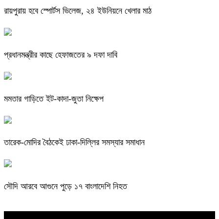
রায়পুরায় হবে স্পোর্টস ভিলেজ, ২৪ ইউনিয়নে খেলার মাঠ
প্রধানমন্ত্রীর কাছে হেফাজতের ৯ দফা দাবি
মমতার গাড়িতে ইট-কাদা-জুতা নিক্ষেপ
তারেক-মোদির বৈঠকেই ঢাকা-দিল্লির সমস্যার সমাধান
সৌদি আরবে আগুনে পুড়ে ১৭ বাংলাদেশি নিহত