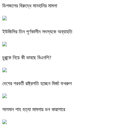
ডিপজলের বিরুদ্ধে মানহানির মামলা
ইউজিসির তিন পূর্ণকালীন সদস্যকে অব্যাহতি
চুপ্পুকে নিয়ে কী ভাবছে বিএনপি?
দেশের পরবর্তী রাষ্ট্রপতি হচ্ছেন মির্জা ফখরুল
সালমান শাহ হত্যা মামলায় ডন কারাগারে