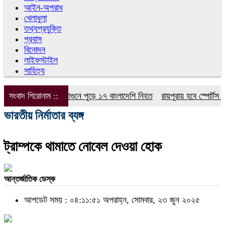
আইন-অপরাধ
খেলাধুলা
তথ্যপ্রযুক্তি
প্রবাস
বিনোদন
লাইফস্টাইল
সাহিত্য
সংবাদ শিরোনাম ::
সৌদি আরবে আগুনে পুড়ে ১৭ বাংলাদেশি নিহত
রায়পুরায় হবে স্পোর্টস ভি
ভারতীয় নির্মাতার ব্যঙ্গ
ট্রাম্পকে থামাতে নোবেল দেওয়া হোক
আন্তর্জাতিক ডেস্ক
আপডেট সময় : ০৪:১১:৫১ অপরাহ্ন, সোমবার, ২৩ জুন ২০২৫