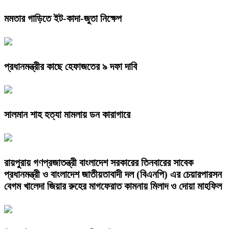
মমতার গাড়িতে ইট-কাদা-জুতা নিক্ষেপ
প্রধানমন্ত্রীর কাছে হেফাজতের ৯ দফা দাবি
সালমান শাহ হত্যা মামলায় ডন কারাগারে
রায়পুরায় গণপ্রজাতন্ত্রী বাংলাদেশ সরকারের তিনবারের সাবেক
প্রধানমন্ত্রী ও বাংলাদেশ জাতীয়তাবাদী দল (বিএনপি) এর চেয়ারপারসন
বেগম খালেদা জিয়ার রুহের মাগফেরাত কামনায় মিলাদ ও দোয়া মাহফিল