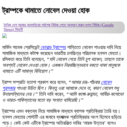
ট্রাম্পকে থামাতে নোবেল দেওয়া হোক
দৈনিক দেশ আমার অনলাইনের সর্বশেষ নিউজ পেতে অনুসরণ করুন
গুগল নিউজ (Google
News)
ফিডটি
মার্কিন সাবেক প্রেসিডেন্ট
ডোনাল্ড ট্রাম্পের
শান্তিতে নোবেল পাওয়ার দাবি নিয়ে
সামাজিক মাধ্যমে কটাক্ষ করেছেন ভারতীয় চলচ্চিত্র পরিচালক হনসল মেহতা।
রসিকতা করে তিনি বলেছেন,
“যদি নোবেল পেয়ে তিনি চুপ থাকেন, তাহলে তাকে
অবশ্যই নোবেল দেওয়া হোক। একজন নিরবচ্ছিন্নভাবে বকতে থাকা মানুষকে
থামাতে এটি সামান্য বিনিয়োগ।”
ট্রাম্প সম্প্রতি হতাশা প্রকাশ করে বলেন,
“আমার চার–পাঁচবার
নোবেল
পুরস্কার
পাওয়া উচিত ছিল। কিন্তু ওরা আমাকে দেবে না, কারণ নোবেল শুধু
উদারপন্থিদের দেয়।”
তিনি দাবি করেন,
“আমি কঙ্গো-রুয়ান্ডা, সার্বিয়া-কসোভো
ও ভারত-পাকিস্তানের মতো বড় সংঘাত থামিয়েছি।”
ট্রাম্পের এমন বক্তব্য নিয়ে সামাজিক মাধ্যমে ব্যাপক প্রতিক্রিয়া তৈরি হয়।
হনসল মেহতার পোস্টটি এর জবাবে ব্যঙ্গাত্মক প্রতিক্রিয়ার অংশ হিসেবে ছড়িয়ে
পড়ে। কেউ কেউ এটিকে ট্রাম্পের অতিরঞ্জিত দাবির ‘মারক উত্তর’ বলেও