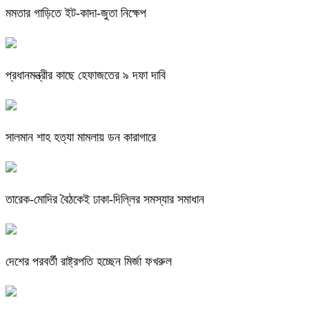
মমতার গাড়িতে ইট-কাদা-জুতা নিক্ষেপ
প্রধানমন্ত্রীর কাছে হেফাজতের ৯ দফা দাবি
সালমান শাহ হত্যা মামলায় ডন কারাগারে
তারেক-মোদির বৈঠকেই ঢাকা-দিল্লির সমস্যার সমাধান
দেশের পরবর্তী রাষ্ট্রপতি হচ্ছেন মির্জা ফখরুল