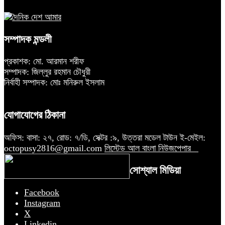
সম্পাদক মন্ডলী
প্রকাশক: মো. আরমান শরীফ
সম্পাদক: জিল্লুর রহমান চৌধুরী
নির্বাহী সম্পাদক: মোঃ মনিরুল ইসলাম
যোগাযোগের ঠিকানা
অফিস: বাসা: ২৭, রোড: ৭/ডি, সেক্টর :৯, উত্তরা মডেল টাউন ই-মেইল:
octopusy2816@gmail.com
লিস্টেড আল বাংলা নিউজপেপার
সোশ্যাল মিডিয়া
Facebook
Instagram
X
Linkedin