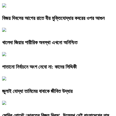
বিজয় দিবসের আগের রাতে বীর মুক্তিযোদ্ধার কবরের ওপর আগুন
খালেদা জিয়ার শারীরিক অবস্থা এখনো অনিশ্চিত
পাতানো নির্বাচনে অংশ নেবো না: কাদের সিদ্দিকী
জুলাই যোদ্ধা তামিমের বাবাকে জীবিত উদ্ধার
মোদির পোস্টে ‘ভারতের বিজয় দিবস’, উল্লেখ নেই বাংলাদেশের নাম