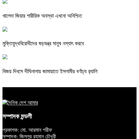
খালেদা জিয়ার শারীরিক অবস্থা এখনো অনিশ্চিত
মুক্তিযুদ্ধবিরোধীদের ষড়যন্ত্র মানুষ নস্যাৎ করবে
বিজয় দিবসে দীঘিনালায় জামায়াতে ইসলামীর বর্ণাঢ্য র‍্যালি
সম্পাদক মন্ডলী
প্রকাশক: মো. আরমান শরীফ
সম্পাদক: জিল্লুর রহমান চৌধুরী