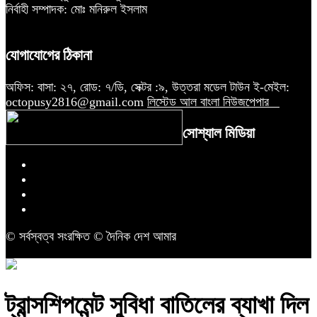
নির্বাহী সম্পাদক: মোঃ মনিরুল ইসলাম
যোগাযোগের ঠিকানা
অফিস: বাসা: ২৭, রোড: ৭/ডি, সেক্টর :৯, উত্তরা মডেল টাউন ই-মেইল:
octopusy2816@gmail.com
লিস্টেড আল বাংলা নিউজপেপার
সোশ্যাল মিডিয়া
© সর্বস্বত্ব সংরক্ষিত © দৈনিক দেশ আমার
ট্রান্সশিপমেন্ট সুবিধা বাতিলের ব্যাখা দিল