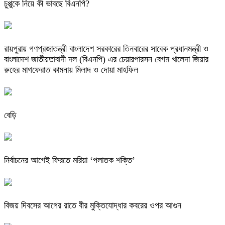
চুপ্পুকে নিয়ে কী ভাবছে বিএনপি?
রায়পুরায় গণপ্রজাতন্ত্রী বাংলাদেশ সরকারের তিনবারের সাবেক প্রধানমন্ত্রী ও
বাংলাদেশ জাতীয়তাবাদী দল (বিএনপি) এর চেয়ারপারসন বেগম খালেদা জিয়ার
রুহের মাগফেরাত কামনায় মিলাদ ও দোয়া মাহফিল
বেড়ি
নির্বাচনের আগেই ফিরতে মরিয়া ‘পলাতক শক্তি’
বিজয় দিবসের আগের রাতে বীর মুক্তিযোদ্ধার কবরের ওপর আগুন