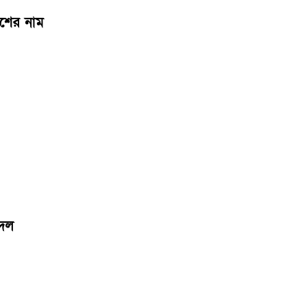
েশের নাম
 দল