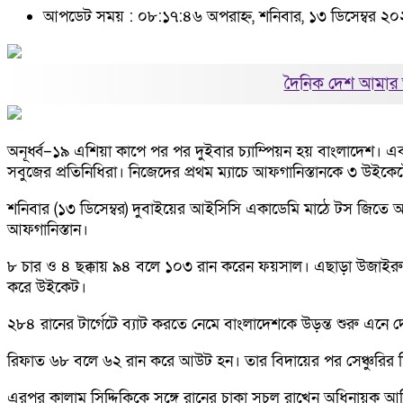
আপডেট সময় : ০৮:১৭:৪৬ অপরাহ্ন, শনিবার, ১৩ ডিসেম্বর ২
দৈনিক দেশ আমার 
অনূর্ধ্ব–১৯ এশিয়া কাপে পর পর দুইবার চ্যাম্পিয়ন হয় বাংলাদেশ। এবার
সবুজের প্রতিনিধিরা। নিজেদের প্রথম ম্যাচে আফগানিস্তানকে ৩ উই
শনিবার (১৩ ডিসেম্বর) দুবাইয়ের আইসিসি একাডেমি মাঠে টস জিতে আগ
আফগানিস্তান।
৮ চার ও ৪ ছক্কায় ৯৪ বলে ১০৩ রান করেন ফয়সাল। এছাড়া উজাইরুল
করে উইকেট।
২৮৪ রানের টার্গেটে ব্যাট করতে নেমে বাংলাদেশকে উড়ন্ত শুরু 
রিফাত ৬৮ বলে ৬২ রান করে আউট হন। তার বিদায়ের পর সেঞ্চুরির দ
এরপর কালাম সিদ্দিকিকে সঙ্গে রানের চাকা সচল রাখেন অধিনায়ক আ