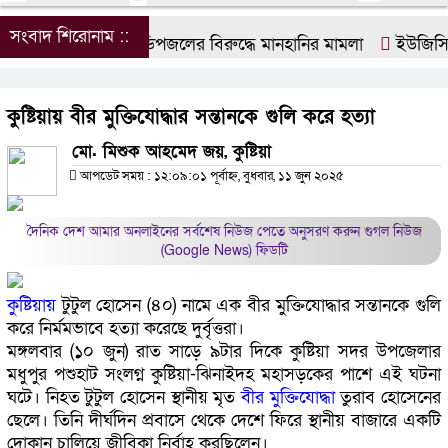
সংবাদ শিরোনাম ::
ডিপজলের বিরুদ্ধে মানহানির মামলা
ইউজিসির তি
কুষ্টিয়ায় বীর মুক্তিযোদ্ধার সন্তানকে গুলি করে হত্যা
মো. মিশুক আহমেদ জয়, কুষ্টিয়া
আপডেট সময় : ১২:০৯:০১ পূর্বাহ্ন, বুধবার, ১১ জুন ২০২৫
দৈনিক দেশ আমার অনলাইনের সর্বশেষ নিউজ পেতে অনুসরণ করুন
গুগল নিউজ
(Google News)
ফিডটি
কুষ্টিয়ায়
টুটুল হোসেন (৪০) নামে এক বীর মুক্তিযোদ্ধার সন্তানকে গুলি
করে নির্মমভাবে হত্যা করেছে দুর্বৃত্তরা।
মঙ্গলবার (১০ জুন) রাত সাড়ে ৯টার দিকে কুষ্টিয়া সদর উপজেলার
মধুপুর পশুহাট সংলগ্ন কুষ্টিয়া-ঝিনাইদহ মহাসড়কের পাশে এই ঘটনা
ঘটে। নিহত টুটুল হোসেন স্থানীয় মৃত
বীর মুক্তিযোদ্ধা
তুরাব হোসেনের
ছেলে। তিনি দীর্ঘদিন প্রবাসে থেকে দেশে ফিরে স্থানীয় বাজারে একটি
দোকান চালিয়ে জীবিকা নির্বাহ করছিলেন।