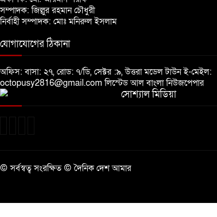
সম্পাদক: জিল্লুর রহমান চৌধুরী
নির্বাহী সম্পাদক: মোঃ মনিরুল ইসলাম
খালেদা জিয়ার শারীরিক অবস্থা এখনো
অনিশ্চিত
যোগাযোগের ঠিকানা
মুক্তিযুদ্ধবিরোধীদের ষড়যন্ত্র মানুষ নস্যাৎ
অফিস: বাসা: ২৭, রোড: ৭/ডি, সেক্টর :৯, উত্তরা মডেল টাউন ই-মেইল:
করবে
octopusy2816@gmail.com
লিস্টেড আল বাংলা নিউজপেপার
সোশ্যাল মিডিয়া
বিজয় দিবসে দীঘিনালায় জামায়াতে
ইসলামীর বর্ণাঢ্য র‍্যালি
© সর্বস্বত্ব সংরক্ষিত © দৈনিক দেশ আমার