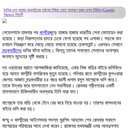
দৈনিক দেশ আমার অনলাইনের সর্বশেষ নিউজ পেতে অনুসরণ করুন
গুগল নিউজ (Google
News)
ফিডটি
পেহেলগামে হামলার পর
কাশ্মীর
জুড়ে হাজার হাজার ভারতীয় সেনা মোতায়েন করা
হয়েছে। কড়া নিরাপত্তার চাদরে ঢেকে ফেলা হয়েছে সব এলাকা। সড়কে যান
চলাচল নিয়ন্ত্রণ করে মোড়ে মোড়ে বসানো হয়েছে চেকপয়েন্ট। এরপরও সেখানে
বন্দুকধারীদের
গুলির ঘটনা ঘটেছে। কিন্তু তাদের শনাক্তে সেনাদের অনাগ্রহ
জনমনে সন্দেহের সৃষ্টি করছে।
দ্য ওয়্যারের বরাতে আলজাজিরা জানিয়েছে, এবার নিজ বাড়ির বাইরে গুলিবিদ্ধ
হয়ে আহত কাশ্মীরি নাগরিকের মৃত্যু হয়েছে। শনিবার রাতে কাশ্মীরের কুপওয়ারা
জেলায় অজ্ঞাত বন্দুকধারীরা ৪৪ বছর বয়সী গুলাম রসুল মাগ্রেকে গুলি করে।
তাকে উদ্ধার করে হাসপাতালে নেন স্থানীয়রা। রোববার শ্রীনগরের একটি
হাসপাতালে চিকিৎসাধীন অবস্থায় তিনি মারা যান।
মাগ্রেকে তার বাড়ি থেকে টেনে বের করে নিয়ে যাওয়া হয়। তারপর বাসভবনের
বাইরে গুলি করা হয়।
জম্মু ও কাশ্মীরের আইনসভার সদস্য খুরশিদ আহমেদ শেখ রোববার সকালে
মাগ্রেয়ের পরিবারের সাথে দেখা করেন। রাজ্যের মুখ্যমন্ত্রী ওমর আবদুল্লাহ