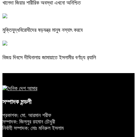
খালেদা জিয়ার শারীরিক অবস্থা এখনো অনিশ্চিত
মুক্তিযুদ্ধবিরোধীদের ষড়যন্ত্র মানুষ নস্যাৎ করবে
বিজয় দিবসে দীঘিনালায় জামায়াতে ইসলামীর বর্ণাঢ্য র‍্যালি
সম্পাদক মন্ডলী
প্রকাশক: মো. আরমান শরীফ
সম্পাদক: জিল্লুর রহমান চৌধুরী
নির্বাহী সম্পাদক: মোঃ মনিরুল ইসলাম