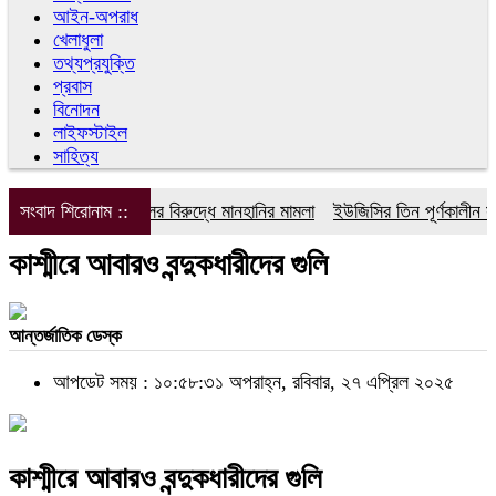
আইন-অপরাধ
খেলাধুলা
তথ্যপ্রযুক্তি
প্রবাস
বিনোদন
লাইফস্টাইল
সাহিত্য
সংবাদ শিরোনাম ::
ডিপজলের বিরুদ্ধে মানহানির মামলা
ইউজিসির তিন পূর্ণকালীন সদস্
কাশ্মীরে আবারও বন্দুকধারীদের গুলি
আন্তর্জাতিক ডেস্ক
আপডেট সময় : ১০:৫৮:৩১ অপরাহ্ন, রবিবার, ২৭ এপ্রিল ২০২৫
কাশ্মীরে আবারও বন্দুকধারীদের গুলি