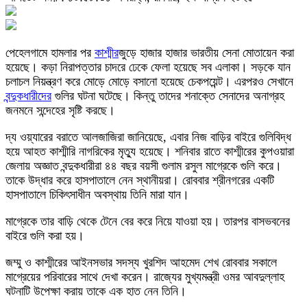
পেহেলগামে হামলার পর
কাশ্মীর
জুড়ে হাজার হাজার ভারতীয় সেনা মোতায়েন করা
হয়েছে। কড়া নিরাপত্তার চাদরে ঢেকে ফেলা হয়েছে সব এলাকা। সড়কে যান
চলাচল নিয়ন্ত্রণ করে মোড়ে মোড়ে বসানো হয়েছে চেকপয়েন্ট। এরপরও সেখানে
বন্দুকধারীদের
গুলির ঘটনা ঘটেছে। কিন্তু তাদের শনাক্তে সেনাদের অনাগ্রহ
জনমনে সন্দেহের সৃষ্টি করছে।
দ্য ওয়্যারের বরাতে আলজাজিরা জানিয়েছে, এবার নিজ বাড়ির বাইরে গুলিবিদ্ধ
হয়ে আহত কাশ্মীরি নাগরিকের মৃত্যু হয়েছে। শনিবার রাতে কাশ্মীরের কুপওয়ারা
জেলায় অজ্ঞাত বন্দুকধারীরা ৪৪ বছর বয়সী গুলাম রসুল মাগ্রেকে গুলি করে।
তাকে উদ্ধার করে হাসপাতালে নেন স্থানীয়রা। রোববার শ্রীনগরের একটি
হাসপাতালে চিকিৎসাধীন অবস্থায় তিনি মারা যান।
মাগ্রেকে তার বাড়ি থেকে টেনে বের করে নিয়ে যাওয়া হয়। তারপর বাসভবনের
বাইরে গুলি করা হয়।
জম্মু ও কাশ্মীরের আইনসভার সদস্য খুরশিদ আহমেদ শেখ রোববার সকালে
মাগ্রেয়ের পরিবারের সাথে দেখা করেন। রাজ্যের মুখ্যমন্ত্রী ওমর আবদুল্লাহ
ঘটনাটি উপেক্ষা করায় তাকে এক হাত নেন তিনি।