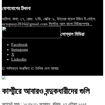
যোগাযোগের ঠিকানা
অফিস: বাসা: ২৭, রোড: ৭/ডি, সেক্টর :৯, উত্তরা মডেল টাউন ই-মেইল:
octopusy2816@gmail.com
লিস্টেড আল বাংলা নিউজপেপার
সোশ্যাল মিডিয়া
Facebook
Instagram
X
Linkedin
© সর্বস্বত্ব সংরক্ষিত © দৈনিক দেশ আমার
কাশ্মীরে আবারও বন্দুকধারীদের গুলি
আপডেট সময় : ১০:৫৮:৩১ অপরাহ্ন, রবিবার, ২৭ এপ্রিল ২০২৫