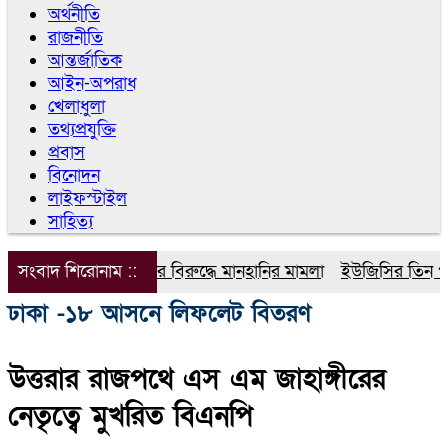
অর্থনীতি
রাজনীতি
আন্তর্জাতিক
আইন-অপরাধ
খেলাধুলা
তথ্যপ্রযুক্তি
প্রবাস
বিনোদন
লাইফস্টাইল
সাহিত্য
সংবাদ শিরোনাম ::
ডিপজলের বিরুদ্ধে মানহানির মামলা
ইউজিসির তিন পূর্ণক
ঢাকা -১৮ আসনে লিফলেট বিতরণ
উত্তরার রাজপথে এস এম জাহাঙ্গীরের
নেতৃত্বে মুখরিত বিএনপি