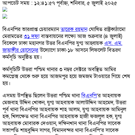
আপডেট সময় : ১২:৪১:৫৭ পূর্বাহ্ন, শনিবার, ৫ জুলাই ২০২৫
বিএনপির ভারপ্রাপ্ত চেয়ারম্যান
তারেক রহমান
ঘোষিত রাষ্ট্রকাঠামো
মেরামতের
৩১ দফা
বাস্তবায়নের লক্ষ্যে আজ শুক্রবার (৪ জুলাই)
বিকেলে ঢাকা মহানগর উত্তর বিএনপির যুগ্ম আহ্বায়ক
এস. এম.
জাহাঙ্গীর হোসেনের
উদ্যোগে ঢাকা-১৮ আসনে লিফলেট বিতরণ
কর্মসূচি অনুষ্ঠিত হয়।
কর্মসূচিটি উত্তরা পশ্চিম থানার ৩ নম্বর সেক্টরে অবস্থিত আমির
কমপ্লেক্স থেকে শুরু হয়ে আজমপুর হয়ে জমজম টাওয়ারে গিয়ে শেষ
হয়।
এসময় উপস্থিত ছিলেন উত্তরা পশ্চিম থানা
বিএনপি
’র আহবায়ক
মেজবাহ উদ্দিন খোকন, যুগ্ম আহবায়ক আলাউদ্দিন আহমেদ, উত্তরা
পূর্ব থানা বিএনপির আহবায়ক শাহ আলম, যুগ্ম আহবায়ক আমিনুল
হক, খিলক্ষেত থানা বিএনপির আহবায়ক হাজী ফজলুল হক, যুগ্ম
আহবায়ক মোবারক দেওয়ান, দক্ষিনখান থানা বিএনপির সাবেক
সভাপতি শাহবুদ্দিন সাগর, বিমানবন্দর থানা বিএনপি’র সাবেক