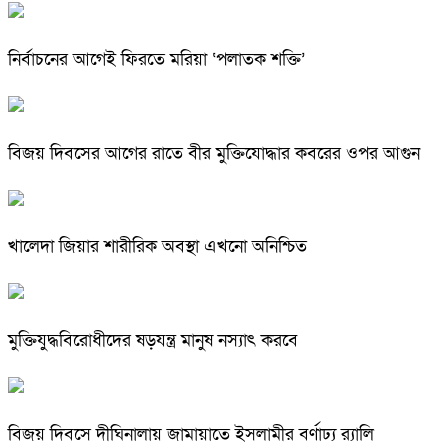
নির্বাচনের আগেই ফিরতে মরিয়া ‘পলাতক শক্তি’
বিজয় দিবসের আগের রাতে বীর মুক্তিযোদ্ধার কবরের ওপর আগুন
খালেদা জিয়ার শারীরিক অবস্থা এখনো অনিশ্চিত
মুক্তিযুদ্ধবিরোধীদের ষড়যন্ত্র মানুষ নস্যাৎ করবে
বিজয় দিবসে দীঘিনালায় জামায়াতে ইসলামীর বর্ণাঢ্য র‍্যালি