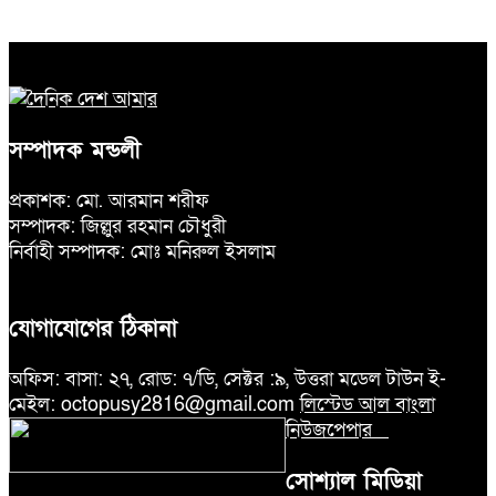
সম্পাদক মন্ডলী
প্রকাশক: মো. আরমান শরীফ
সম্পাদক: জিল্লুর রহমান চৌধুরী
নির্বাহী সম্পাদক: মোঃ মনিরুল ইসলাম
যোগাযোগের ঠিকানা
অফিস: বাসা: ২৭, রোড: ৭/ডি, সেক্টর :৯, উত্তরা মডেল টাউন ই-
মেইল: octopusy2816@gmail.com
লিস্টেড আল বাংলা
নিউজপেপার
সোশ্যাল মিডিয়া