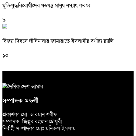
মুক্তিযুদ্ধবিরোধীদের ষড়যন্ত্র মানুষ নস্যাৎ করবে
৯
বিজয় দিবসে দীঘিনালায় জামায়াতে ইসলামীর বর্ণাঢ্য র‍্যালি
১০
সম্পাদক মন্ডলী
প্রকাশক: মো. আরমান শরীফ
সম্পাদক: জিল্লুর রহমান চৌধুরী
নির্বাহী সম্পাদক: মোঃ মনিরুল ইসলাম