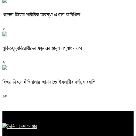
খালেদা জিয়ার শারীরিক অবস্থা এখনো অনিশ্চিত
৮
মুক্তিযুদ্ধবিরোধীদের ষড়যন্ত্র মানুষ নস্যাৎ করবে
৯
বিজয় দিবসে দীঘিনালায় জামায়াতে ইসলামীর বর্ণাঢ্য র‍্যালি
১০