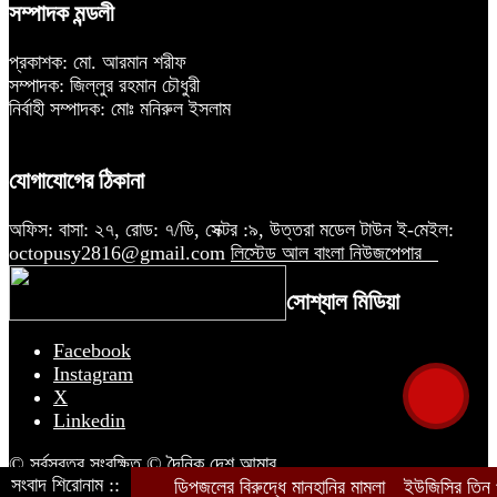
সম্পাদক মন্ডলী
প্রকাশক: মো. আরমান শরীফ
সম্পাদক: জিল্লুর রহমান চৌধুরী
নির্বাহী সম্পাদক: মোঃ মনিরুল ইসলাম
যোগাযোগের ঠিকানা
অফিস: বাসা: ২৭, রোড: ৭/ডি, সেক্টর :৯, উত্তরা মডেল টাউন ই-মেইল:
octopusy2816@gmail.com
লিস্টেড আল বাংলা নিউজপেপার
সোশ্যাল মিডিয়া
Facebook
Instagram
X
Linkedin
© সর্বস্বত্ব সংরক্ষিত © দৈনিক দেশ আমার
সংবাদ শিরোনাম ::
ডিপজলের বিরুদ্ধে মানহানির মামলা
ইউজিসির তিন পূর