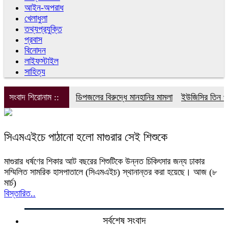
আইন-অপরাধ
খেলাধুলা
তথ্যপ্রযুক্তি
প্রবাস
বিনোদন
লাইফস্টাইল
সাহিত্য
সংবাদ শিরোনাম ::
ডিপজলের বিরুদ্ধে মানহানির মামলা
ইউজিসির তিন পূর্
সিএমএইচে পাঠানো হলো মাগুরার সেই শিশুকে
মাগুরার ধর্ষণের শিকার আট বছরের শিশুটিকে উন্নত চিকিৎসার জন্য ঢাকার
সম্মিলিত সামরিক হাসপাতালে (সিএমএইচ) স্থানান্তর করা হয়েছে। আজ (৮
মার্চ)
বিস্তারিত..
সর্বশেষ সংবাদ