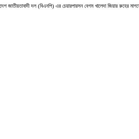
 বাংলাদেশ জাতীয়তাবাদী দল (বিএনপি) এর চেয়ারপারসন বেগম খালেদা জিয়ার রুহের ম