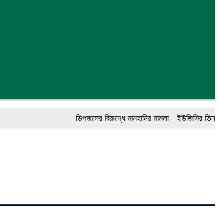
ডিপজলের বিরুদ্ধে মানহানির মামলা
ইউজিসির তিন পূর্ণকা