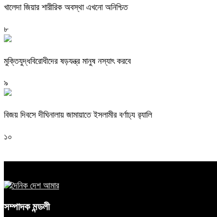
খালেদা জিয়ার শারীরিক অবস্থা এখনো অনিশ্চিত
৮
মুক্তিযুদ্ধবিরোধীদের ষড়যন্ত্র মানুষ নস্যাৎ করবে
৯
বিজয় দিবসে দীঘিনালায় জামায়াতে ইসলামীর বর্ণাঢ্য র‍্যালি
১০
সম্পাদক মন্ডলী