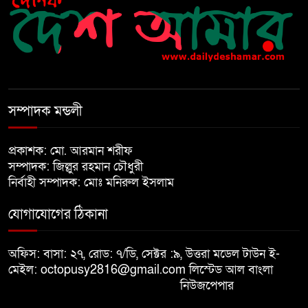
নির্বাচনের আগেই ফিরতে মরিয়া
৬
‘পলাতক শক্তি’
বিজয় দিবসের আগের রাতে বীর
৭
মুক্তিযোদ্ধার কবরের ওপর আগুন
সম্পাদক মন্ডলী
খালেদা জিয়ার শারীরিক অবস্থা এখনো
প্রকাশক: মো. আরমান শরীফ
৮
অনিশ্চিত
সম্পাদক: জিল্লুর রহমান চৌধুরী
নির্বাহী সম্পাদক: মোঃ মনিরুল ইসলাম
মুক্তিযুদ্ধবিরোধীদের ষড়যন্ত্র মানুষ
যোগাযোগের ঠিকানা
৯
নস্যাৎ করবে
অফিস: বাসা: ২৭, রোড: ৭/ডি, সেক্টর :৯, উত্তরা মডেল টাউন ই-
বিজয় দিবসে দীঘিনালায় জামায়াতে
মেইল: octopusy2816@gmail.com
লিস্টেড আল বাংলা
১০
ইসলামীর বর্ণাঢ্য র‍্যালি
নিউজপেপার