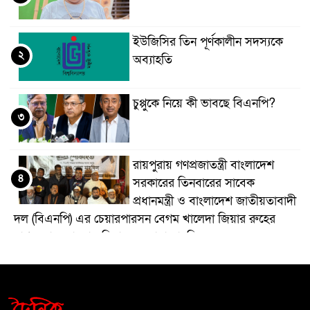
ইউজিসির তিন পূর্ণকালীন সদস্যকে
২
অব্যাহতি
চুপ্পুকে নিয়ে কী ভাবছে বিএনপি?
৩
রায়পুরায় গণপ্রজাতন্ত্রী বাংলাদেশ
৪
সরকারের তিনবারের সাবেক
প্রধানমন্ত্রী ও বাংলাদেশ জাতীয়তাবাদী
দল (বিএনপি) এর চেয়ারপারসন বেগম খালেদা জিয়ার রুহের
মাগফেরাত কামনায় মিলাদ ও দোয়া মাহফিল
বেড়ি
৫