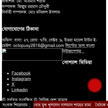
প্রকাশক: মো. আরমান শরীফ
সম্পাদক: জিল্লুর রহমান চৌধুরী
নির্বাহী সম্পাদক: মোঃ মনিরুল ইসলাম
যোগাযোগের ঠিকানা
অফিস: বাসা: ২৭, রোড: ৭/ডি, সেক্টর :৯, উত্তরা মডেল টাউন ই-
মেইল: octopusy2816@gmail.com
লিস্টেড আল বাংলা
নিউজপেপার
সোশ্যাল মিডিয়া
Facebook
Instagram
X
Linkedin
© সর্বস্বত্ব সংরক্ষিত © দৈনিক দেশ আমার
সংবাদ শিরোনাম ::
এবার মুখ খুললেন সালমান শাহের মামা
বৈঠকে বসে