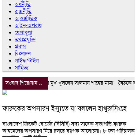
অর্থনীতি
রাজনীতি
আন্তর্জাতিক
আইন-অপরাধ
খেলাধুলা
তথ্যপ্রযুক্তি
প্রবাস
বিনোদন
লাইফস্টাইল
সাহিত্য
সংবাদ শিরোনাম ::
এবার মুখ খুললেন সালমান শাহের মামা
বৈঠকে বসেছ
ফারুকের অপসারণ ইস্যুতে যা বললেন হাথুরুসিংহে
বাংলাদেশ ক্রিকেট বোর্ডের (বিসিবি) সদ্য সাবেক সভাপতি ফারুক
আহমেদের অপসারণ নিয়ে চলছে ব্যাপক আলোচনা। ৮ জন পরিচালক