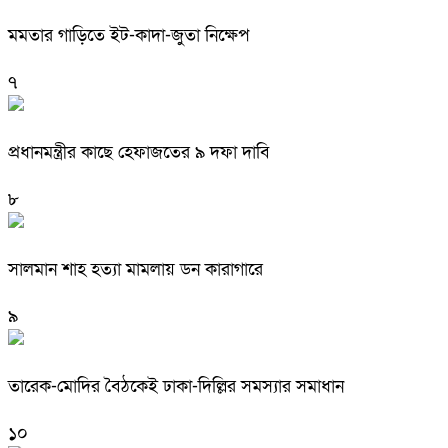
মমতার গাড়িতে ইট-কাদা-জুতা নিক্ষেপ
৭
প্রধানমন্ত্রীর কাছে হেফাজতের ৯ দফা দাবি
৮
সালমান শাহ হত্যা মামলায় ডন কারাগারে
৯
তারেক-মোদির বৈঠকেই ঢাকা-দিল্লির সমস্যার সমাধান
১০