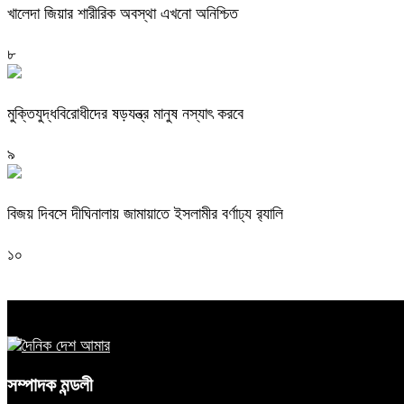
খালেদা জিয়ার শারীরিক অবস্থা এখনো অনিশ্চিত
৮
মুক্তিযুদ্ধবিরোধীদের ষড়যন্ত্র মানুষ নস্যাৎ করবে
৯
বিজয় দিবসে দীঘিনালায় জামায়াতে ইসলামীর বর্ণাঢ্য র‍্যালি
১০
সম্পাদক মন্ডলী