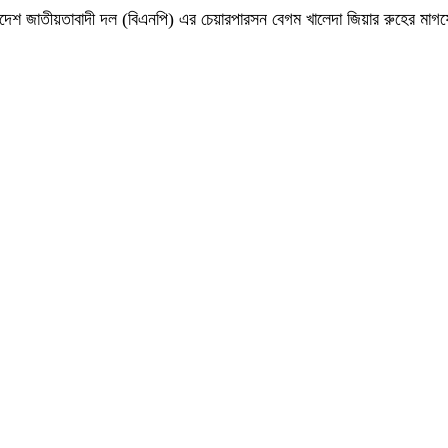
 বাংলাদেশ জাতীয়তাবাদী দল (বিএনপি) এর চেয়ারপারসন বেগম খালেদা জিয়ার রুহের ম