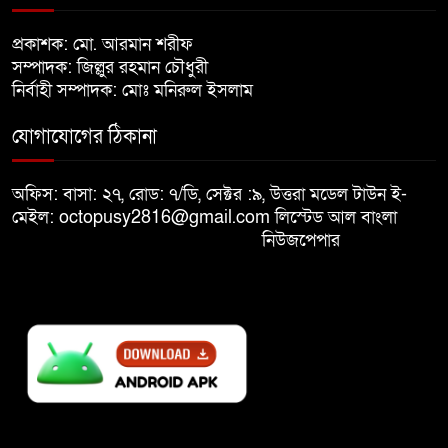
খালেদা জিয়ার শারীরিক অবস্থা এখনো
প্রকাশক: মো. আরমান শরীফ
৮
অনিশ্চিত
সম্পাদক: জিল্লুর রহমান চৌধুরী
নির্বাহী সম্পাদক: মোঃ মনিরুল ইসলাম
মুক্তিযুদ্ধবিরোধীদের ষড়যন্ত্র মানুষ
যোগাযোগের ঠিকানা
৯
নস্যাৎ করবে
অফিস: বাসা: ২৭, রোড: ৭/ডি, সেক্টর :৯, উত্তরা মডেল টাউন ই-
বিজয় দিবসে দীঘিনালায় জামায়াতে
মেইল: octopusy2816@gmail.com
লিস্টেড আল বাংলা
১০
ইসলামীর বর্ণাঢ্য র‍্যালি
নিউজপেপার