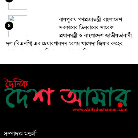
রায়পুরায় গণপ্রজাতন্ত্রী বাংলাদেশ
৪
সরকারের তিনবারের সাবেক
প্রধানমন্ত্রী ও বাংলাদেশ জাতীয়তাবাদী
দল (বিএনপি) এর চেয়ারপারসন বেগম খালেদা জিয়ার রুহের
মাগফেরাত কামনায় মিলাদ ও দোয়া মাহফিল
বেড়ি
৫
নির্বাচনের আগেই ফিরতে মরিয়া
৬
‘পলাতক শক্তি’
বিজয় দিবসের আগের রাতে বীর
৭
মুক্তিযোদ্ধার কবরের ওপর আগুন
সম্পাদক মন্ডলী