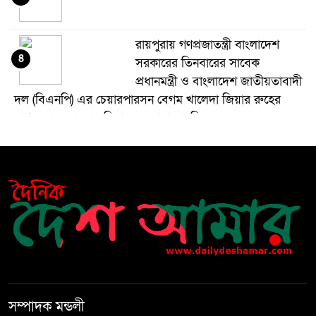
রায়পুরায় গণপ্রজাতন্ত্রী বাংলাদেশ
৪
সরকারের তিনবারের সাবেক
প্রধানমন্ত্রী ও বাংলাদেশ জাতীয়তাবাদী
দল (বিএনপি) এর চেয়ারপারসন বেগম খালেদা জিয়ার রুহের
মাগফেরাত কামনায় মিলাদ ও দোয়া মাহফিল
বেড়ি
৫
নির্বাচনের আগেই ফিরতে মরিয়া
৬
‘পলাতক শক্তি’
বিজয় দিবসের আগের রাতে বীর
৭
মুক্তিযোদ্ধার কবরের ওপর আগুন
সম্পাদক মন্ডলী