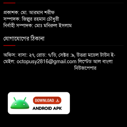
খালেদা জিয়ার শারীরিক অবস্থা এখনো
প্রকাশক: মো. আরমান শরীফ
৮
অনিশ্চিত
সম্পাদক: জিল্লুর রহমান চৌধুরী
নির্বাহী সম্পাদক: মোঃ মনিরুল ইসলাম
মুক্তিযুদ্ধবিরোধীদের ষড়যন্ত্র মানুষ
যোগাযোগের ঠিকানা
৯
নস্যাৎ করবে
অফিস: বাসা: ২৭, রোড: ৭/ডি, সেক্টর :৯, উত্তরা মডেল টাউন ই-
বিজয় দিবসে দীঘিনালায় জামায়াতে
মেইল: octopusy2816@gmail.com
লিস্টেড আল বাংলা
১০
ইসলামীর বর্ণাঢ্য র‍্যালি
নিউজপেপার