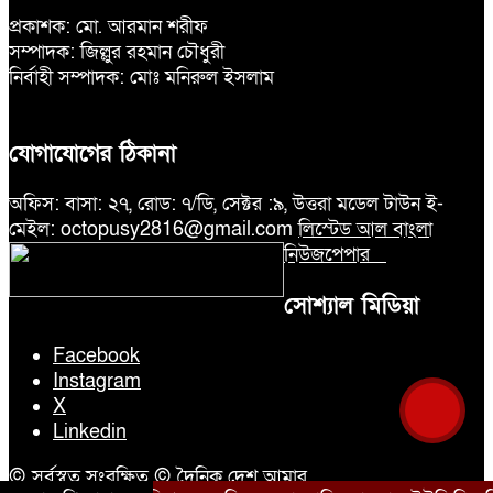
প্রকাশক: মো. আরমান শরীফ
সম্পাদক: জিল্লুর রহমান চৌধুরী
নির্বাহী সম্পাদক: মোঃ মনিরুল ইসলাম
যোগাযোগের ঠিকানা
অফিস: বাসা: ২৭, রোড: ৭/ডি, সেক্টর :৯, উত্তরা মডেল টাউন ই-
মেইল: octopusy2816@gmail.com
লিস্টেড আল বাংলা
নিউজপেপার
সোশ্যাল মিডিয়া
Facebook
Instagram
X
Linkedin
© সর্বস্বত্ব সংরক্ষিত © দৈনিক দেশ আমার