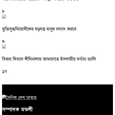
৮
মুক্তিযুদ্ধবিরোধীদের ষড়যন্ত্র মানুষ নস্যাৎ করবে
৯
বিজয় দিবসে দীঘিনালায় জামায়াতে ইসলামীর বর্ণাঢ্য র‍্যালি
১০
সম্পাদক মন্ডলী