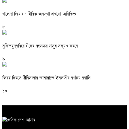
খালেদা জিয়ার শারীরিক অবস্থা এখনো অনিশ্চিত
৮
মুক্তিযুদ্ধবিরোধীদের ষড়যন্ত্র মানুষ নস্যাৎ করবে
৯
বিজয় দিবসে দীঘিনালায় জামায়াতে ইসলামীর বর্ণাঢ্য র‍্যালি
১০