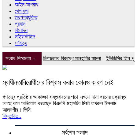
আইন-অপরাধ
খেলাধুলা
তথ্যপ্রযুক্তি
প্রবাস
বিনোদন
লাইফস্টাইল
সাহিত্য
সংবাদ শিরোনাম ::
ডিপজলের বিরুদ্ধে মানহানির মামলা
ইউজিসির তিন পূর্ণক
স্বাধীনতাবিরোধীদের বিশ্বাস করার কোনও কারণ নেই
গণতন্ত্র প্রতিষ্ঠার আকাঙ্ক্ষা বাস্তবায়নের পথে এখনো নানা ধরনের চক্রান্ত
চলছে বলে অভিযোগ করেছেন বিএনপি মহাসচিব মির্জা ফখরুল ইসলাম
আলমগীর। তিনি
বিস্তারিত..
সর্বশেষ সংবাদ