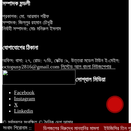
সম্পাদক মন্ডলী
প্রকাশক: মো. আরমান শরীফ
সম্পাদক: জিল্লুর রহমান চৌধুরী
নির্বাহী সম্পাদক: মোঃ মনিরুল ইসলাম
যোগাযোগের ঠিকানা
অফিস: বাসা: ২৭, রোড: ৭/ডি, সেক্টর :৯, উত্তরা মডেল টাউন ই-মেইল:
octopusy2816@gmail.com
লিস্টেড আল বাংলা নিউজপেপার
সোশ্যাল মিডিয়া
Facebook
Instagram
X
Linkedin
© সর্বস্বত্ব সংরক্ষিত © দৈনিক দেশ আমার
সংবাদ শিরোনাম ::
ডিপজলের বিরুদ্ধে মানহানির মামলা
ইউজিসির তিন পূর্