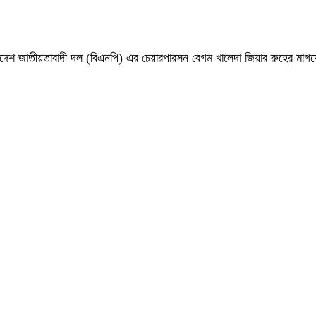
 বাংলাদেশ জাতীয়তাবাদী দল (বিএনপি) এর চেয়ারপারসন বেগম খালেদা জিয়ার রুহের ম