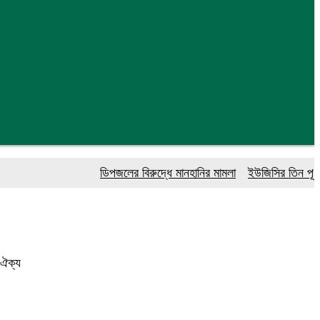
ডিপজলের বিরুদ্ধে মানহানির মামলা
ইউজিসির তিন পূর্ণকালী
 ঐক্য