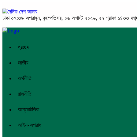
ঢাকা
০৭:৩৯ অপরাহ্ন, বৃহস্পতিবার, ০৬ অগাস্ট ২০২৬, ২২ শ্রাবণ ১৪৩৩ বঙ্গাব্
প্রচ্ছদ
জাতীয়
অর্থনীতি
রাজনীতি
আন্তর্জাতিক
আইন-অপরাধ