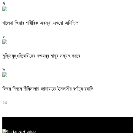
৭
খালেদা জিয়ার শারীরিক অবস্থা এখনো অনিশ্চিত
৮
মুক্তিযুদ্ধবিরোধীদের ষড়যন্ত্র মানুষ নস্যাৎ করবে
৯
বিজয় দিবসে দীঘিনালায় জামায়াতে ইসলামীর বর্ণাঢ্য র‍্যালি
১০