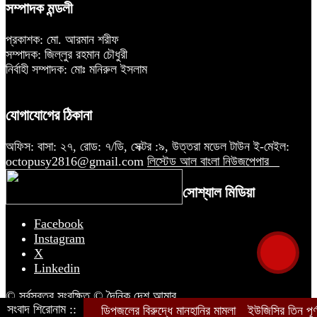
সম্পাদক মন্ডলী
প্রকাশক: মো. আরমান শরীফ
সম্পাদক: জিল্লুর রহমান চৌধুরী
নির্বাহী সম্পাদক: মোঃ মনিরুল ইসলাম
যোগাযোগের ঠিকানা
অফিস: বাসা: ২৭, রোড: ৭/ডি, সেক্টর :৯, উত্তরা মডেল টাউন ই-মেইল:
octopusy2816@gmail.com
লিস্টেড আল বাংলা নিউজপেপার
সোশ্যাল মিডিয়া
Facebook
Instagram
X
Linkedin
© সর্বস্বত্ব সংরক্ষিত © দৈনিক দেশ আমার
সংবাদ শিরোনাম ::
ডিপজলের বিরুদ্ধে মানহানির মামলা
ইউজিসির তিন পূর্ণ