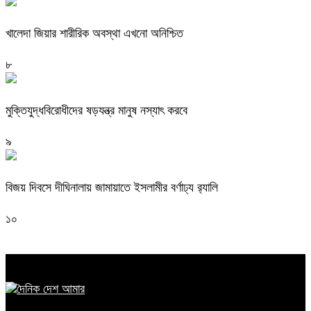
খালেদা জিয়ার শারীরিক অবস্থা এখনো অনিশ্চিত
৮
মুক্তিযুদ্ধবিরোধীদের ষড়যন্ত্র মানুষ নস্যাৎ করবে
৯
বিজয় দিবসে দীঘিনালায় জামায়াতে ইসলামীর বর্ণাঢ্য র‍্যালি
১০