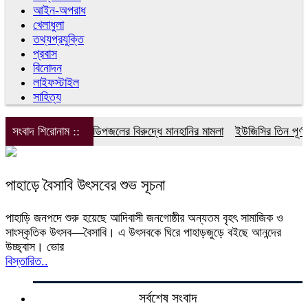
আইন-অপরাধ
খেলাধুলা
তথ্যপ্রযুক্তি
প্রবাস
বিনোদন
লাইফস্টাইল
সাহিত্য
সংবাদ শিরোনাম ::
ডিপজলের বিরুদ্ধে মানহানির মামলা
ইউজিসির তিন পূর্ণকা
পাহাড়ে বৈসাবি উৎসবের শুভ সূচনা
পাহাড়ি জনপদে শুরু হয়েছে আদিবাসী জনগোষ্ঠীর অন্যতম বৃহৎ সামাজিক ও
সাংস্কৃতিক উৎসব—বৈসাবি। এ উৎসবকে ঘিরে পাহাড়জুড়ে বইছে আনন্দের
উচ্ছ্বাস। ভোর
বিস্তারিত..
সর্বশেষ সংবাদ