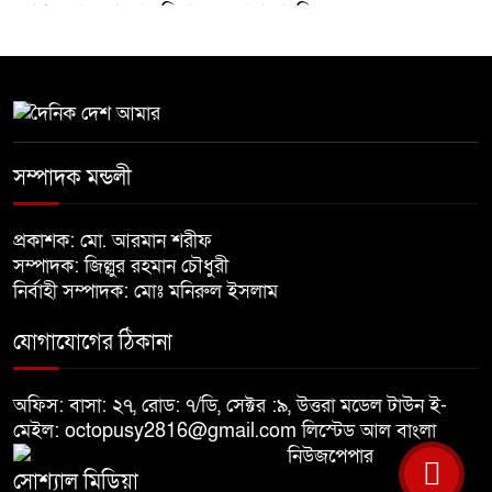
মাগফেরাত কামনায় মিলাদ ও দোয়া মাহফিল
বেড়ি
৫
নির্বাচনের আগেই ফিরতে মরিয়া
সম্পাদক মন্ডলী
৬
‘পলাতক শক্তি’
প্রকাশক: মো. আরমান শরীফ
বিজয় দিবসের আগের রাতে বীর
সম্পাদক: জিল্লুর রহমান চৌধুরী
৭
মুক্তিযোদ্ধার কবরের ওপর আগুন
নির্বাহী সম্পাদক: মোঃ মনিরুল ইসলাম
যোগাযোগের ঠিকানা
খালেদা জিয়ার শারীরিক অবস্থা এখনো
৮
অনিশ্চিত
অফিস: বাসা: ২৭, রোড: ৭/ডি, সেক্টর :৯, উত্তরা মডেল টাউন ই-
মেইল: octopusy2816@gmail.com
লিস্টেড আল বাংলা
নিউজপেপার
মুক্তিযুদ্ধবিরোধীদের ষড়যন্ত্র মানুষ
৯
সোশ্যাল মিডিয়া
নস্যাৎ করবে