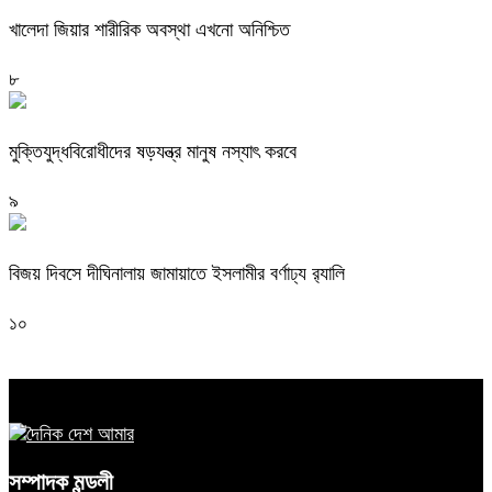
খালেদা জিয়ার শারীরিক অবস্থা এখনো অনিশ্চিত
৮
মুক্তিযুদ্ধবিরোধীদের ষড়যন্ত্র মানুষ নস্যাৎ করবে
৯
বিজয় দিবসে দীঘিনালায় জামায়াতে ইসলামীর বর্ণাঢ্য র‍্যালি
১০
সম্পাদক মন্ডলী