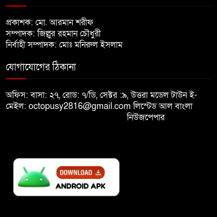
খালেদা জিয়ার শারীরিক অবস্থা এখনো
প্রকাশক: মো. আরমান শরীফ
৮
অনিশ্চিত
সম্পাদক: জিল্লুর রহমান চৌধুরী
নির্বাহী সম্পাদক: মোঃ মনিরুল ইসলাম
মুক্তিযুদ্ধবিরোধীদের ষড়যন্ত্র মানুষ
যোগাযোগের ঠিকানা
৯
নস্যাৎ করবে
অফিস: বাসা: ২৭, রোড: ৭/ডি, সেক্টর :৯, উত্তরা মডেল টাউন ই-
বিজয় দিবসে দীঘিনালায় জামায়াতে
মেইল: octopusy2816@gmail.com
লিস্টেড আল বাংলা
১০
ইসলামীর বর্ণাঢ্য র‍্যালি
নিউজপেপার