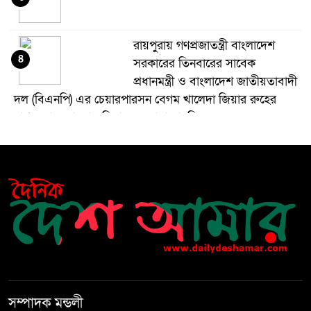
রায়পুরায় গণপ্রজাতন্ত্রী বাংলাদেশ
৪
সরকারের তিনবারের সাবেক
প্রধানমন্ত্রী ও বাংলাদেশ জাতীয়তাবাদী
দল (বিএনপি) এর চেয়ারপারসন বেগম খালেদা জিয়ার রুহের
মাগফেরাত কামনায় মিলাদ ও দোয়া মাহফিল
বেড়ি
৫
নির্বাচনের আগেই ফিরতে মরিয়া
৬
‘পলাতক শক্তি’
বিজয় দিবসের আগের রাতে বীর
৭
মুক্তিযোদ্ধার কবরের ওপর আগুন
সম্পাদক মন্ডলী