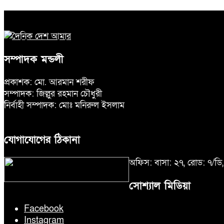
সম্পাদক মন্ডলী
প্রকাশক: মো. আরমান শরীফ
সম্পাদক: জিল্লুর রহমান চৌধুরী
নির্বাহী সম্পাদক: মোঃ মনিরুল ইসলাম
যোগাযোগের ঠিকানা
অফিস: বাসা: ২৭, রোড: ৭/ড
সোশ্যাল মিডিয়া
Facebook
Instagram