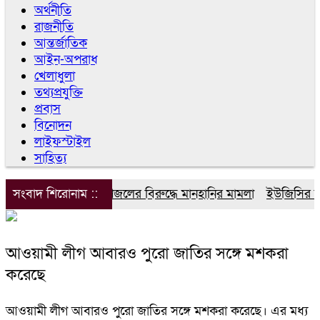
অর্থনীতি
রাজনীতি
আন্তর্জাতিক
আইন-অপরাধ
খেলাধুলা
তথ্যপ্রযুক্তি
প্রবাস
বিনোদন
লাইফস্টাইল
সাহিত্য
সংবাদ শিরোনাম ::
ডিপজলের বিরুদ্ধে মানহানির মামলা
ইউজিসির তিন 
আওয়ামী লীগ আবারও পুরো জাতির সঙ্গে মশকরা
করেছে
আওয়ামী লীগ আবারও পুরো জাতির সঙ্গে মশকরা করেছে। এর মধ্য