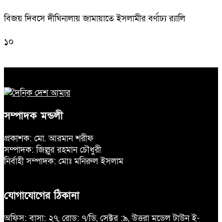
বিজয় দিবসে দীঘিনালায় জামায়াতে ইসলামীর বর্ণাঢ্য র‍্যালি
১০
সম্পাদক মন্ডলী
প্রকাশক: মো. আরমান শরীফ
সম্পাদক: জিল্লুর রহমান চৌধুরী
নির্বাহী সম্পাদক: মোঃ মনিরুল ইসলাম
যোগাযোগের ঠিকানা
অফিস: বাসা: ২৭, রোড: ৭/ডি, সেক্টর :৯, উত্তরা মডেল টাউন ই-