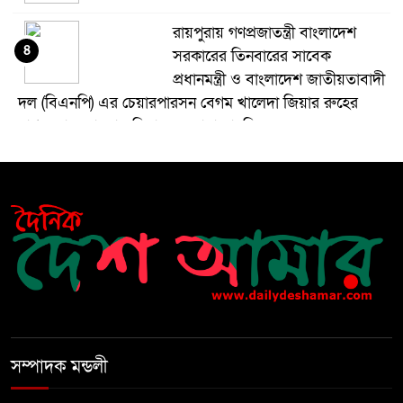
রায়পুরায় গণপ্রজাতন্ত্রী বাংলাদেশ
৪
সরকারের তিনবারের সাবেক
প্রধানমন্ত্রী ও বাংলাদেশ জাতীয়তাবাদী
দল (বিএনপি) এর চেয়ারপারসন বেগম খালেদা জিয়ার রুহের
মাগফেরাত কামনায় মিলাদ ও দোয়া মাহফিল
বেড়ি
৫
নির্বাচনের আগেই ফিরতে মরিয়া
৬
‘পলাতক শক্তি’
বিজয় দিবসের আগের রাতে বীর
৭
মুক্তিযোদ্ধার কবরের ওপর আগুন
সম্পাদক মন্ডলী