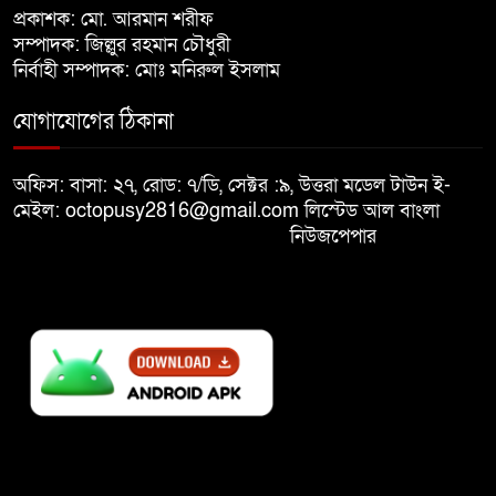
খালেদা জিয়ার শারীরিক অবস্থা এখনো
প্রকাশক: মো. আরমান শরীফ
৮
অনিশ্চিত
সম্পাদক: জিল্লুর রহমান চৌধুরী
নির্বাহী সম্পাদক: মোঃ মনিরুল ইসলাম
মুক্তিযুদ্ধবিরোধীদের ষড়যন্ত্র মানুষ
যোগাযোগের ঠিকানা
৯
নস্যাৎ করবে
অফিস: বাসা: ২৭, রোড: ৭/ডি, সেক্টর :৯, উত্তরা মডেল টাউন ই-
বিজয় দিবসে দীঘিনালায় জামায়াতে
মেইল: octopusy2816@gmail.com
লিস্টেড আল বাংলা
১০
ইসলামীর বর্ণাঢ্য র‍্যালি
নিউজপেপার