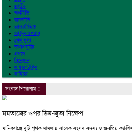
জাতীয়
অর্থনীতি
রাজনীতি
আন্তর্জাতিক
আইন-অপরাধ
খেলাধুলা
তথ্যপ্রযুক্তি
প্রবাস
বিনোদন
লাইফস্টাইল
সাহিত্য
সংবাদ শিরোনাম ::
মমতাজের ওপর ডিম-জুতা নিক্ষেপ
মানিকগঞ্জে দুটি পৃথক মামলায় সাবেক সংসদ সদস্য ও জনপ্রিয় কণ্ঠ