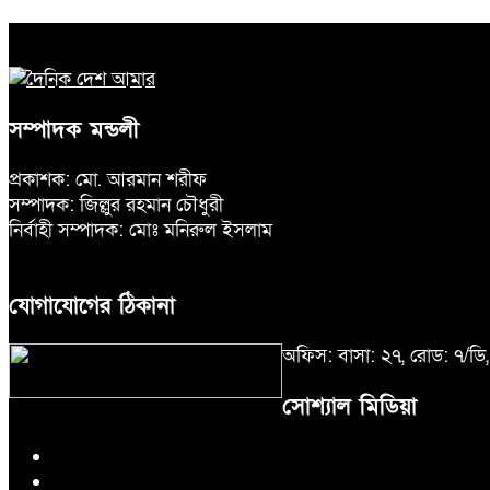
সম্পাদক মন্ডলী
প্রকাশক: মো. আরমান শরীফ
সম্পাদক: জিল্লুর রহমান চৌধুরী
নির্বাহী সম্পাদক: মোঃ মনিরুল ইসলাম
যোগাযোগের ঠিকানা
অফিস: বাসা: ২৭, রোড: ৭/ড
সোশ্যাল মিডিয়া