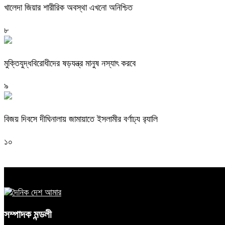
খালেদা জিয়ার শারীরিক অবস্থা এখনো অনিশ্চিত
৮
মুক্তিযুদ্ধবিরোধীদের ষড়যন্ত্র মানুষ নস্যাৎ করবে
৯
বিজয় দিবসে দীঘিনালায় জামায়াতে ইসলামীর বর্ণাঢ্য র‍্যালি
১০
সম্পাদক মন্ডলী