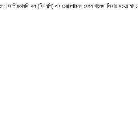
 বাংলাদেশ জাতীয়তাবাদী দল (বিএনপি) এর চেয়ারপারসন বেগম খালেদা জিয়ার রুহের ম