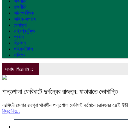
অর্থনীতি
রাজনীতি
আন্তর্জাতিক
আইন-অপরাধ
খেলাধুলা
তথ্যপ্রযুক্তি
প্রবাস
বিনোদন
লাইফস্টাইল
সাহিত্য
সংবাদ শিরোনাম ::
পান্তশালা ফেরিঘাটে দুর্গন্ধের রাজত্ব: যাতায়াতে ভোগান্তি
নরসিংদী জেলার রায়পুরা থানাধীন পান্তশালা ফেরিঘাট বর্তমানে চরাঞ্চলের ২৪টি ইউ
বিস্তারিত..