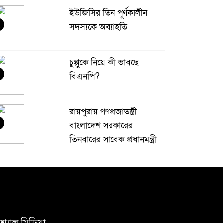
ইউজিসির তিন পূর্ণকালীন
২
সদস্যকে অব্যাহতি
চুপ্পুকে নিয়ে কী ভাবছে
৩
বিএনপি?
রায়পুরায় গণপ্রজাতন্ত্রী
বাংলাদেশ সরকারের
তিনবারের সাবেক প্রধানমন্ত্রী
 বাংলাদেশ জাতীয়তাবাদী দল (বিএনপি) এর
েয়ারপারসন বেগম খালেদা জিয়ার রুহের মাগফেরাত
ামনায় মিলাদ ও দোয়া মাহফিল
বেড়ি
৫
শ্যাল মিডিয়া