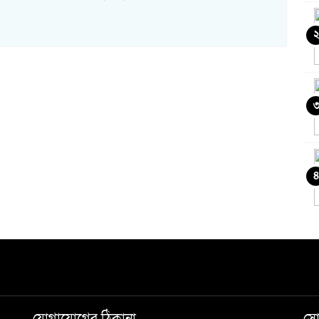
৪
ও
চ
ক
যোগাযোগের ঠিকানা
সো