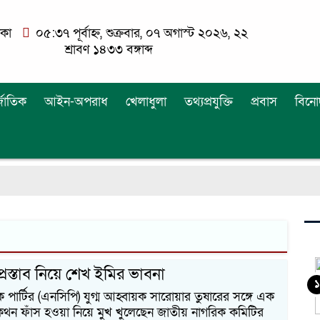
াকা
০৫:৩৭ পূর্বাহ্ন, শুক্রবার, ০৭ অগাস্ট ২০২৬, ২২
শ্রাবণ ১৪৩৩ বঙ্গাব্দ
্জাতিক
আইন-অপরাধ
খেলাধুলা
তথ্যপ্রযুক্তি
প্রবাস
বিনো
প্রস্তাব নিয়ে শেখ ইমির ভাবনা
১
 পার্টির (এনসিপি) যুগ্ম আহ্বায়ক সারোয়ার তুষারের সঙ্গে এক
থন ফাঁস হওয়া নিয়ে মুখ খুলেছেন জাতীয় নাগরিক কমিটির