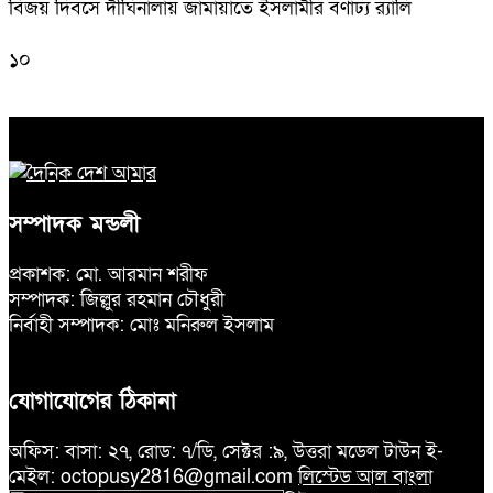
বিজয় দিবসে দীঘিনালায় জামায়াতে ইসলামীর বর্ণাঢ্য র‍্যালি
১০
সম্পাদক মন্ডলী
প্রকাশক: মো. আরমান শরীফ
সম্পাদক: জিল্লুর রহমান চৌধুরী
নির্বাহী সম্পাদক: মোঃ মনিরুল ইসলাম
যোগাযোগের ঠিকানা
অফিস: বাসা: ২৭, রোড: ৭/ডি, সেক্টর :৯, উত্তরা মডেল টাউন ই-
মেইল: octopusy2816@gmail.com
লিস্টেড আল বাংলা