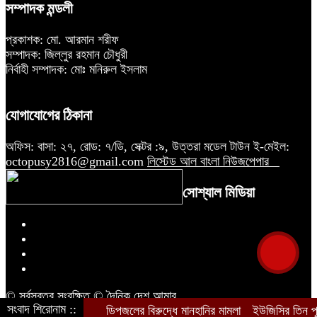
সম্পাদক মন্ডলী
প্রকাশক: মো. আরমান শরীফ
সম্পাদক: জিল্লুর রহমান চৌধুরী
নির্বাহী সম্পাদক: মোঃ মনিরুল ইসলাম
যোগাযোগের ঠিকানা
অফিস: বাসা: ২৭, রোড: ৭/ডি, সেক্টর :৯, উত্তরা মডেল টাউন ই-মেইল:
octopusy2816@gmail.com
লিস্টেড আল বাংলা নিউজপেপার
সোশ্যাল মিডিয়া
© সর্বস্বত্ব সংরক্ষিত © দৈনিক দেশ আমার
সংবাদ শিরোনাম ::
ডিপজলের বিরুদ্ধে মানহানির মামলা
ইউজিসির তিন পূর্