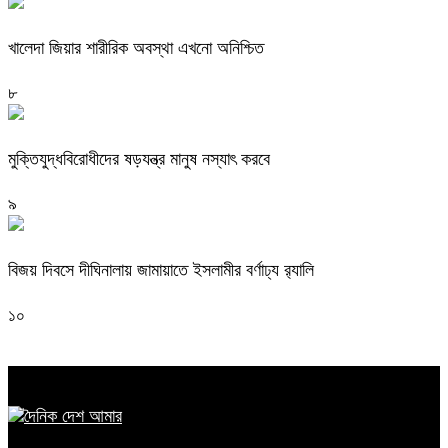
খালেদা জিয়ার শারীরিক অবস্থা এখনো অনিশ্চিত
৮
মুক্তিযুদ্ধবিরোধীদের ষড়যন্ত্র মানুষ নস্যাৎ করবে
৯
বিজয় দিবসে দীঘিনালায় জামায়াতে ইসলামীর বর্ণাঢ্য র‍্যালি
১০