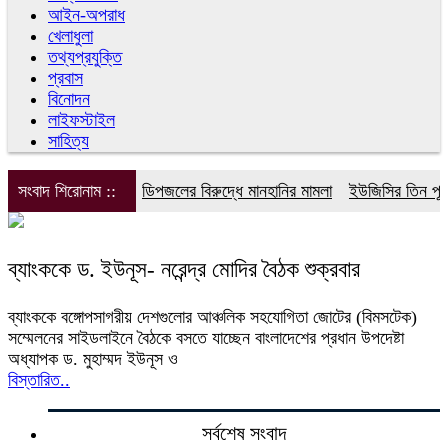
আইন-অপরাধ
খেলাধুলা
তথ্যপ্রযুক্তি
প্রবাস
বিনোদন
লাইফস্টাইল
সাহিত্য
সংবাদ শিরোনাম ::
ডিপজলের বিরুদ্ধে মানহানির মামলা
ইউজিসির তিন পূর্ণ
ব্যাংককে ড. ইউনূস- নরেন্দ্র মোদির বৈঠক শুক্রবার
ব্যাংককে বঙ্গোপসাগরীয় দেশগুলোর আঞ্চলিক সহযোগিতা জোটের (বিমসটেক)
সম্মেলনের সাইডলাইনে বৈঠকে বসতে যাচ্ছেন বাংলাদেশের প্রধান উপদেষ্টা
অধ্যাপক ড. মুহাম্মদ ইউনূস ও
বিস্তারিত..
সর্বশেষ সংবাদ