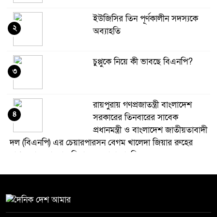
ইউজিসির তিন পূর্ণকালীন সদস্যকে
২
অব্যাহতি
চুপ্পুকে নিয়ে কী ভাবছে বিএনপি?
৩
রায়পুরায় গণপ্রজাতন্ত্রী বাংলাদেশ
৪
সরকারের তিনবারের সাবেক
প্রধানমন্ত্রী ও বাংলাদেশ জাতীয়তাবাদী
দল (বিএনপি) এর চেয়ারপারসন বেগম খালেদা জিয়ার রুহের
মাগফেরাত কামনায় মিলাদ ও দোয়া মাহফিল
বেড়ি
৫