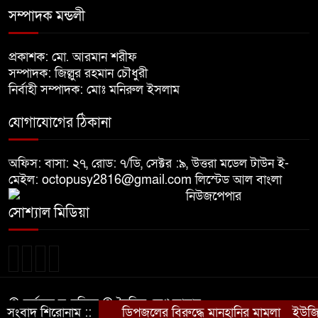
নির্বাচনের আগেই ফিরতে মরিয়া
সম্পাদক মন্ডলী
৬
‘পলাতক শক্তি’
প্রকাশক: মো. আরমান শরীফ
বিজয় দিবসের আগের রাতে বীর
সম্পাদক: জিল্লুর রহমান চৌধুরী
৭
মুক্তিযোদ্ধার কবরের ওপর আগুন
নির্বাহী সম্পাদক: মোঃ মনিরুল ইসলাম
যোগাযোগের ঠিকানা
খালেদা জিয়ার শারীরিক অবস্থা এখনো
৮
অনিশ্চিত
অফিস: বাসা: ২৭, রোড: ৭/ডি, সেক্টর :৯, উত্তরা মডেল টাউন ই-
মেইল: octopusy2816@gmail.com
লিস্টেড আল বাংলা
নিউজপেপার
মুক্তিযুদ্ধবিরোধীদের ষড়যন্ত্র মানুষ
৯
সোশ্যাল মিডিয়া
নস্যাৎ করবে
বিজয় দিবসে দীঘিনালায় জামায়াতে
১০
ইসলামীর বর্ণাঢ্য র‍্যালি
© সর্বস্বত্ব সংরক্ষিত © দৈনিক দেশ আমার
সংবাদ শিরোনাম ::
ডিপজলের বিরুদ্ধে মানহানির মামলা
ইউজিসি